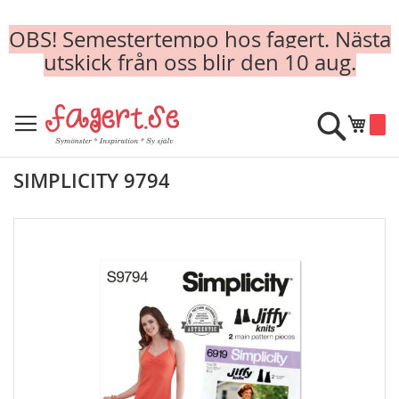
OBS! Semestertempo hos fagert. Nästa
utskick från oss blir den 10 aug.
Skip
to
Sök
Min k
Content
SIMPLICITY 9794
Skip
to
the
end
of
the
images
gallery