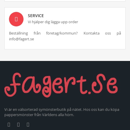
SERVICE
Vi hjälper dig lägga upp order
Beställning från företag/kommun? Kontakta oss på
info@fagert.se
Vi är en välsorterad symönsterbutik på nätet. Hos oss kan du köpa
pappersmönster från Världens alla hörn.