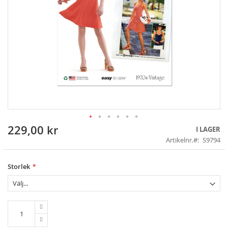
229,00 kr
Skip
I LAGER
to
Artikelnr.
S9794
the
beginning
of
Storlek
the
images
gallery