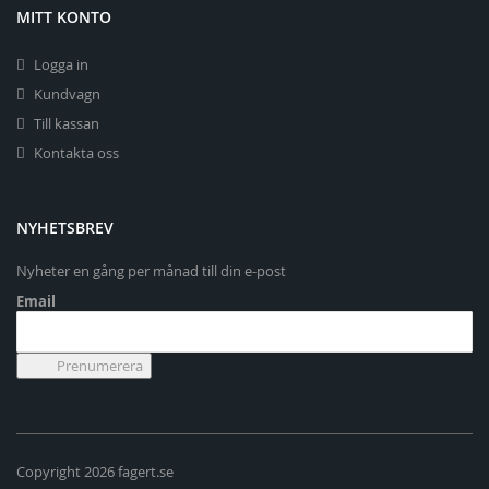
MITT KONTO
Logga in
Kundvagn
Till kassan
Kontakta oss
NYHETSBREV
Nyheter en gång per månad till din e-post
Email
Copyright 2026 fagert.se