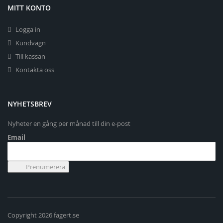
MITT KONTO
Logga in
Kundvagn
Till kassan
Kontakta oss
NYHETSBREV
Nyheter en gång per månad till din e-post
Email
Copyright 2026 fagert.se