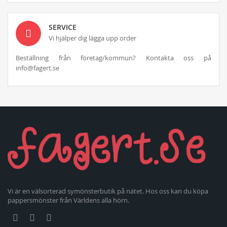
SERVICE
Vi hjälper dig lägga upp order
Beställning från företag/kommun? Kontakta oss på
info@fagert.se
Vi är en välsorterad symönsterbutik på nätet. Hos oss kan du köpa
pappersmönster från Världens alla hörn.