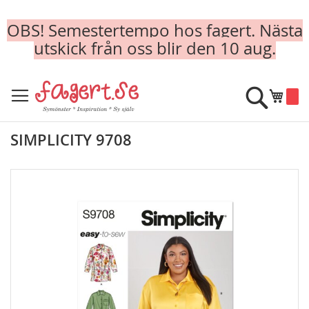
OBS! Semestertempo hos fagert. Nästa
utskick från oss blir den 10 aug.
Skip
to
Sök
Min k
Content
SIMPLICITY 9708
Skip
to
the
end
of
the
images
gallery