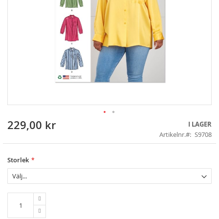
229,00 kr
Skip
I LAGER
to
Artikelnr.
S9708
the
beginning
of
Storlek
the
images
gallery