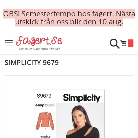
OBS! Semestertempo hos fagert. Nästa
utskick från oss blir den 10 aug.
Skip
to
Sök
Min k
Content
SIMPLICITY 9679
Skip
to
the
end
of
the
images
gallery