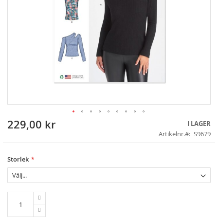
229,00 kr
Skip
I LAGER
to
Artikelnr.
S9679
the
beginning
of
Storlek
the
images
gallery