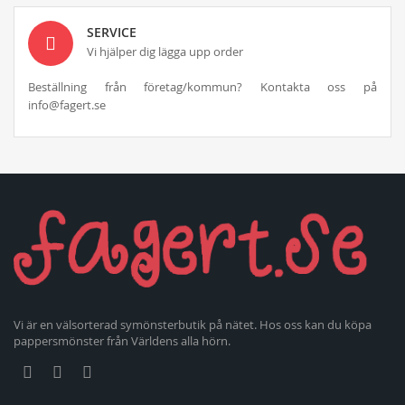
SERVICE
Vi hjälper dig lägga upp order
Beställning från företag/kommun? Kontakta oss på
info@fagert.se
Vi är en välsorterad symönsterbutik på nätet. Hos oss kan du köpa
pappersmönster från Världens alla hörn.