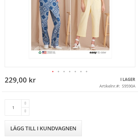
229,00 kr
Skip
I LAGER
to
Artikelnr.
S9590A
the
beginning
of
the
images
gallery
LÄGG TILL I KUNDVAGNEN