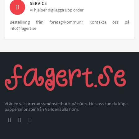
SERVICE
Vi hjälper dig lägga upp order
Beställning från företag/kommun? Kontakta oss på
info@fagert.se
Vi är en välsorterad symönsterbutik på nätet. Hos oss kan du köpa
pappersmönster från Världens alla hörn.