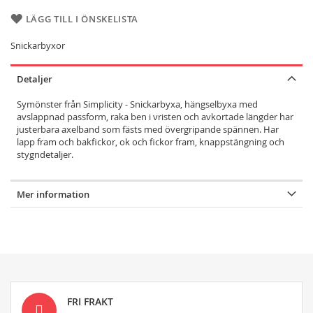
LÄGG TILL I ÖNSKELISTA
Snickarbyxor
Detaljer
Symönster från Simplicity - Snickarbyxa, hängselbyxa med
avslappnad passform, raka ben i vristen och avkortade längder har
justerbara axelband som fästs med övergripande spännen. Har
lapp fram och bakfickor, ok och fickor fram, knappstängning och
stygndetaljer.
Mer information
FRI FRAKT