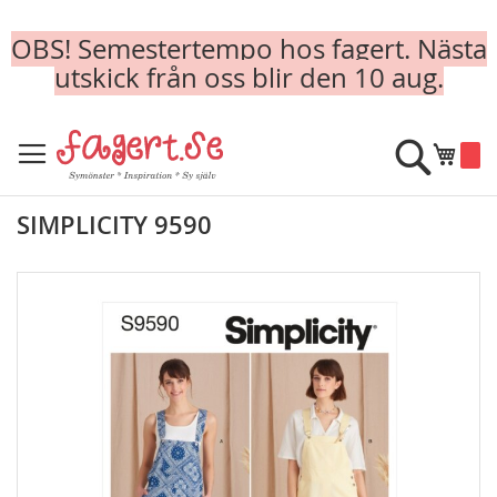
OBS! Semestertempo hos fagert. Nästa
utskick från oss blir den 10 aug.
Skip
to
Sök
Min k
Content
SIMPLICITY 9590
Skip
to
the
end
of
the
images
gallery