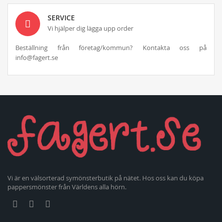
SERVICE
Vi hjälper dig lägga upp order
Beställning från företag/kommun? Kontakta oss på
info@fagert.se
Vi är en välsorterad symönsterbutik på nätet. Hos oss kan du köpa
pappersmönster från Världens alla hörn.