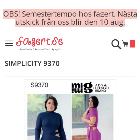
OBS! Semestertempo hos fagert. Nästa
utskick från oss blir den 10 aug.
Skip
to
Sök
Min k
Content
SIMPLICITY 9370
Skip
to
the
end
of
the
images
gallery