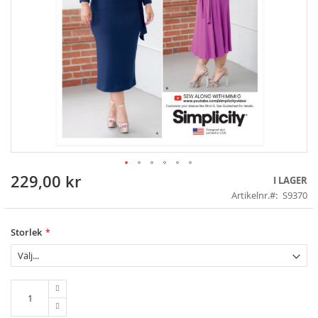
229,00 kr
Skip
I LAGER
to
Artikelnr.
S9370
the
beginning
of
Storlek
the
images
gallery