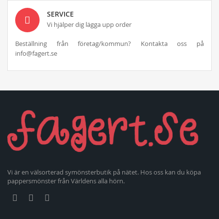
SERVICE
Vi hjälper dig lägga upp order
Beställning från företag/kommun? Kontakta oss på
info@fagert.se
Vi är en välsorterad symönsterbutik på nätet. Hos oss kan du köpa
pappersmönster från Världens alla hörn.