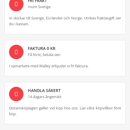
FRI FRAKT
Inom Sverige
Vi skickar till Sverige, EU-länder och Norge. Utrikes fraktavgift ser
du i kassan.
FAKTURA 0 KR
Få först, betala sen
I samarbete med Walley erbjuder vi fri faktura.
HANDLA SÄKERT
14 dagars ångerrätt
Distansköplagen gäller vid köp hos oss. Läs våra köpvillkor före
köp.