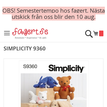
OBS! Semestertempo hos fagert. Nästa
utskick från oss blir den 10 aug.
Skip
to
Sök
Min k
Content
SIMPLICITY 9360
Skip
to
the
end
of
the
images
gallery