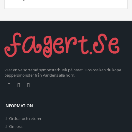
Vi är en välsorterad symönsterbutik på nätet. Hos oss kan du köpa
pappersmönster från Världens alla hörn.
INFORMATION
Ordrar och returer
Om oss