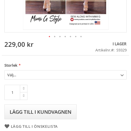
229,00 kr
Skip
I LAGER
to
Artikelnr.
S9329
the
beginning
of
Storlek
the
images
gallery
LÄGG TILL I KUNDVAGNEN
LÄGG TILL I ÖNSKELISTA