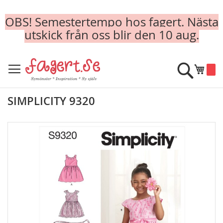
OBS! Semestertempo hos fagert. Nästa
utskick från oss blir den 10 aug.
Skip
to
Sök
Min k
Content
SIMPLICITY 9320
Skip
to
the
end
of
the
images
gallery