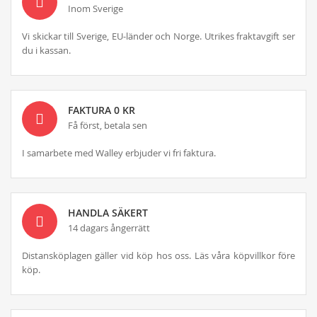
Inom Sverige
Vi skickar till Sverige, EU-länder och Norge. Utrikes fraktavgift ser
du i kassan.
FAKTURA 0 KR
Få först, betala sen
I samarbete med Walley erbjuder vi fri faktura.
HANDLA SÄKERT
14 dagars ångerrätt
Distansköplagen gäller vid köp hos oss. Läs våra köpvillkor före
köp.