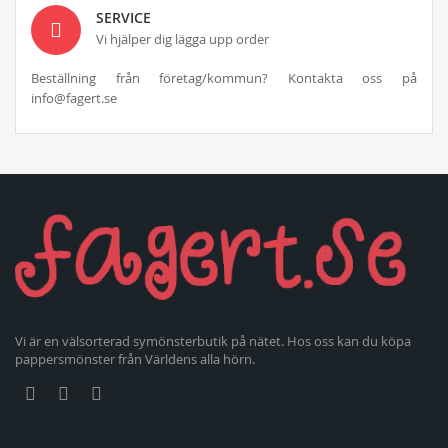
SERVICE
Vi hjälper dig lägga upp order
Beställning från företag/kommun? Kontakta oss på
info@fagert.se
Vi är en välsorterad symönsterbutik på nätet. Hos oss kan du köpa
pappersmönster från Världens alla hörn.