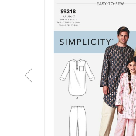
of
the
images
gallery