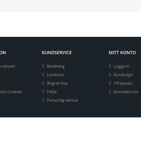
ION
KUNDSERVICE
MITT KONTO
 returer
Betalning
Logga in
Leverans
Kundvagn
Ångrat köp
Till kassan
 och Cookies
FAQs
Kontakta oss
Personlig service