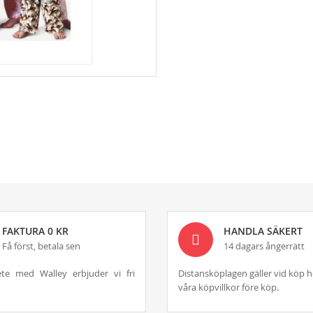
FAKTURA 0 KR
HANDLA SÄKERT
Få först, betala sen
14 dagars ångerrätt
te med Walley erbjuder vi fri
Distansköplagen gäller vid köp h
våra köpvillkor före köp.