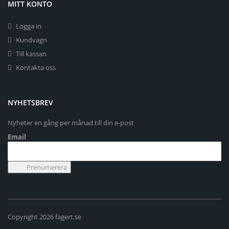
MITT KONTO
Logga in
Kundvagn
Till kassan
Kontakta oss
NYHETSBREV
Nyheter en gång per månad till din e-post
Email
Copyright 2026 fagert.se