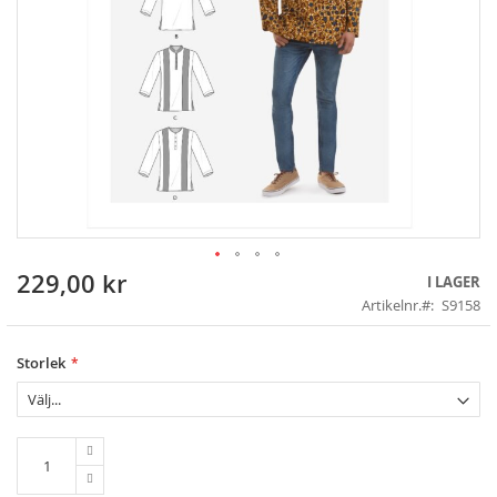
229,00 kr
Skip
I LAGER
to
Artikelnr.
S9158
the
beginning
of
Storlek
the
images
gallery