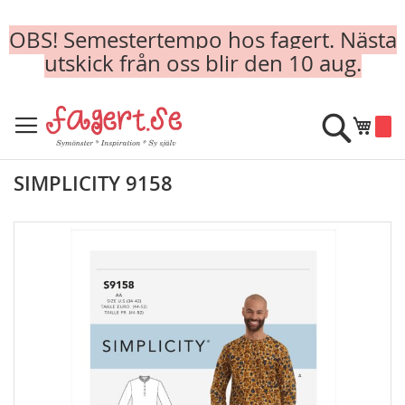
OBS! Semestertempo hos fagert. Nästa
utskick från oss blir den 10 aug.
Skip
to
Sök
Min k
Content
SIMPLICITY 9158
Skip
to
the
end
of
the
images
gallery