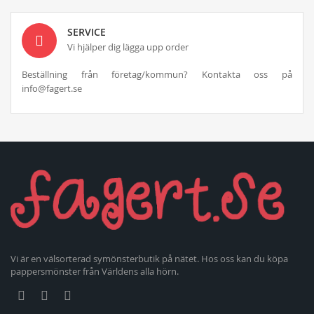
SERVICE
Vi hjälper dig lägga upp order
Beställning från företag/kommun? Kontakta oss på
info@fagert.se
Vi är en välsorterad symönsterbutik på nätet. Hos oss kan du köpa
pappersmönster från Världens alla hörn.