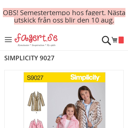
OBS! Semestertempo hos fagert. Nästa
utskick från oss blir den 10 aug.
Skip
to
Sök
Min k
Content
SIMPLICITY 9027
Skip
to
the
end
of
the
images
gallery