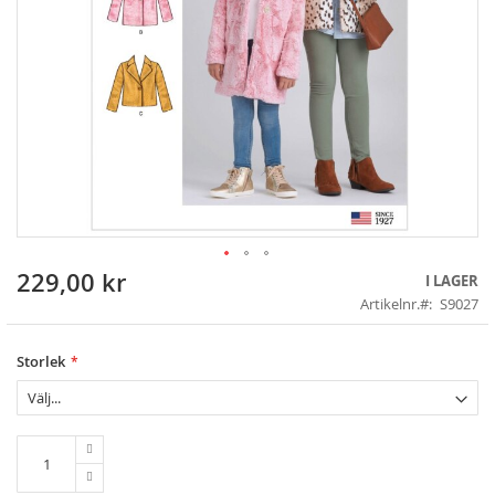
229,00 kr
Skip
I LAGER
to
Artikelnr.
S9027
the
beginning
of
Storlek
the
images
gallery