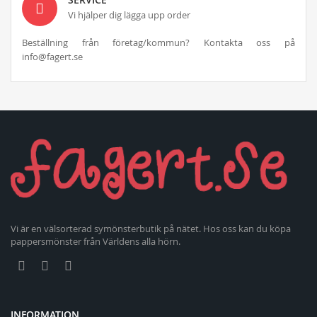
Vi hjälper dig lägga upp order
Beställning från företag/kommun? Kontakta oss på
info@fagert.se
Vi är en välsorterad symönsterbutik på nätet. Hos oss kan du köpa
pappersmönster från Världens alla hörn.
INFORMATION