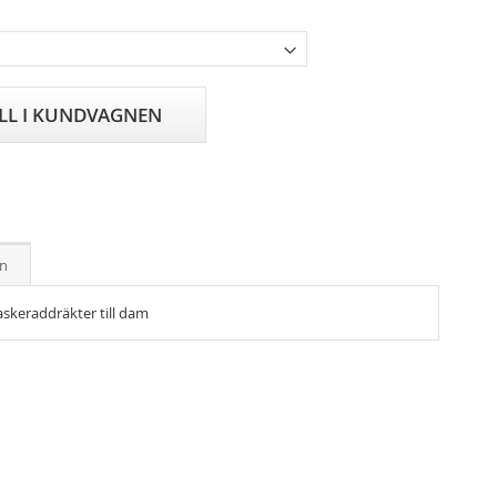
ILL I KUNDVAGNEN
on
askeraddräkter till dam