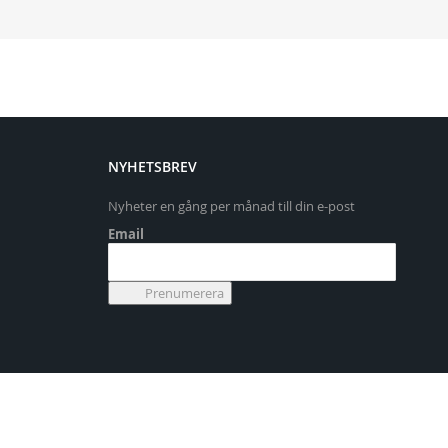
NYHETSBREV
Nyheter en gång per månad till din e-post
Email