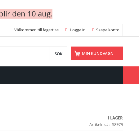
blir den 10 aug.
Välkommen till fagert.se
Logga in
Skapa konto
SÖK
MIN KUNDVAGN
I LAGER
Artikelnr.
S8979