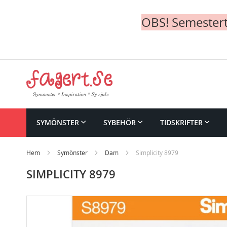
OBS! Semesterte
Skip
to
Content
SYMÖNSTER
SYBEHÖR
TIDSKRIFTER
Hem
Symönster
Dam
Simplicity 8979
SIMPLICITY 8979
Skip
to
the
end