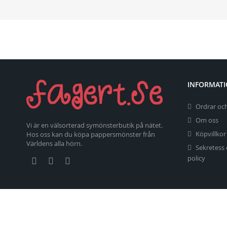
INFORMAT
Ordrar och
Om oss
Vi är en välsorterad symönsterbutik på nätet.
Köpvillkor
Hos oss kan du köpa pappersmönster från
Världens alla hörn.
Sekretess
policy
Copyright 2026 fagert.se