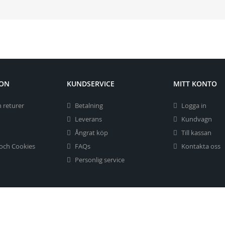
ION
KUNDSERVICE
MITT KONTO
 returer
Betalning
Logga in
Leverans
Kundvagn
Ångrat köp
Till kassan
 och Cookies
FAQs
Kontakta oss
Personlig service