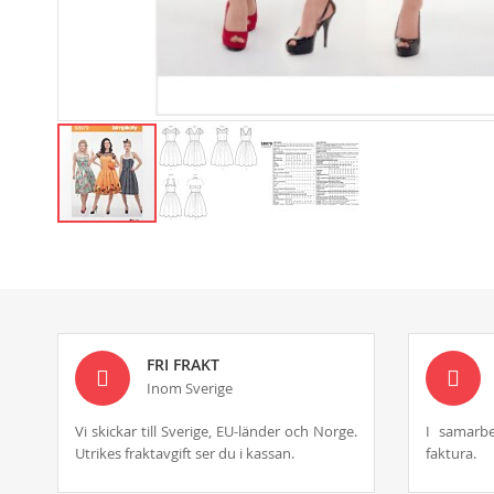
Skip
to
the
beginning
of
the
images
FRI FRAKT
gallery
Inom Sverige
Vi skickar till Sverige, EU-länder och Norge.
I samarbe
Utrikes fraktavgift ser du i kassan.
faktura.