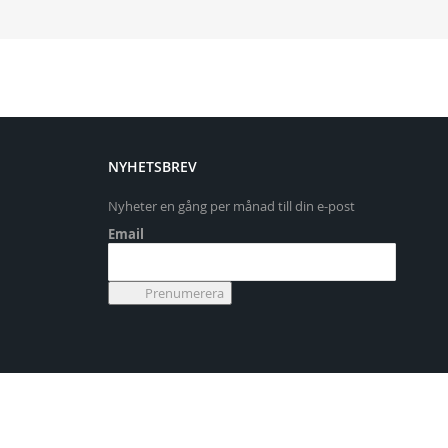
NYHETSBREV
Nyheter en gång per månad till din e-post
Email