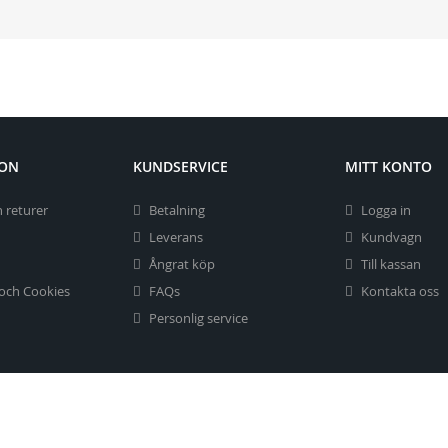
ION
KUNDSERVICE
MITT KONTO
 returer
Betalning
Logga in
Leverans
Kundvagn
Ångrat köp
Till kassan
 och Cookies
FAQs
Kontakta oss
Personlig service