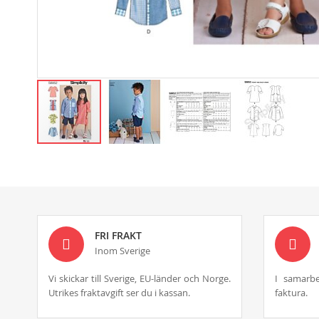
Skip
to
the
beginning
of
the
images
FRI FRAKT
gallery
Inom Sverige
Vi skickar till Sverige, EU-länder och Norge.
I samarbe
Utrikes fraktavgift ser du i kassan.
faktura.