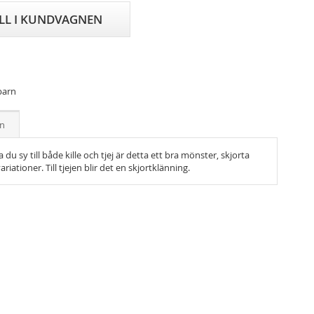
ILL I KUNDVAGNEN
 barn
on
du sy till både kille och tjej är detta ett bra mönster, skjorta
ationer. Till tjejen blir det en skjortklänning.