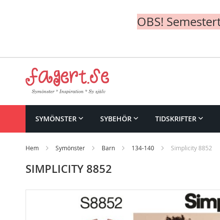
OBS! Semesterte
Skip
to
Content
SYMÖNSTER
SYBEHÖR
TIDSKRIFTER
Hem
Symönster
Barn
134-140
Simplicity 8852
SIMPLICITY 8852
Skip
to
the
end