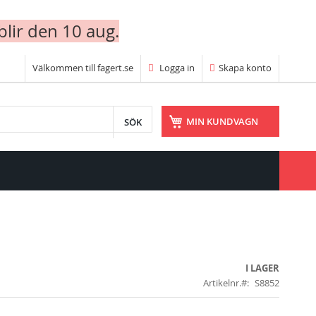
blir den 10 aug.
Välkommen till fagert.se
Logga in
Skapa konto
SÖK
MIN KUNDVAGN
I LAGER
Artikelnr.
S8852