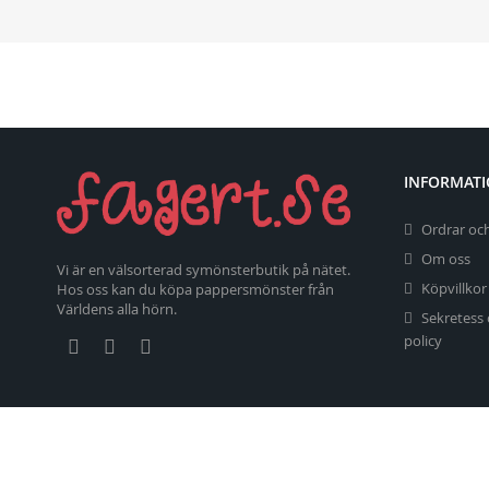
INFORMAT
Ordrar och
Om oss
Vi är en välsorterad symönsterbutik på nätet.
Köpvillkor
Hos oss kan du köpa pappersmönster från
Världens alla hörn.
Sekretess
policy
Copyright 2026 fagert.se