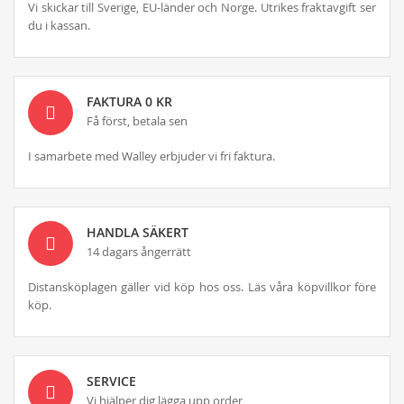
Vi skickar till Sverige, EU-länder och Norge. Utrikes fraktavgift ser
du i kassan.
FAKTURA 0 KR
Få först, betala sen
I samarbete med Walley erbjuder vi fri faktura.
HANDLA SÄKERT
14 dagars ångerrätt
Distansköplagen gäller vid köp hos oss. Läs våra köpvillkor före
köp.
SERVICE
Vi hjälper dig lägga upp order