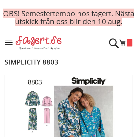
OBS! Semestertempo hos fagert. Nästa
utskick från oss blir den 10 aug.
Skip
to
Sök
Min k
Content
SIMPLICITY 8803
Skip
to
the
end
of
the
images
gallery