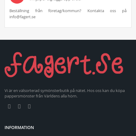
Beställning från företag/kommun? Kontakta oss på
info@fagert.se
Vi är en välsorterad symönsterbutik på nätet. Hos oss kan du köpa
pappersmönster från Världens alla hörn.
INFORMATION