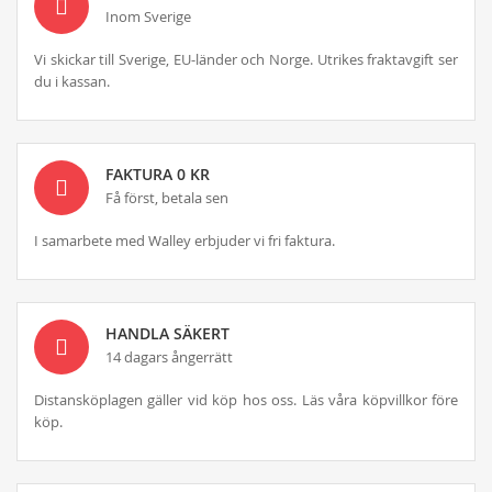
Inom Sverige
Vi skickar till Sverige, EU-länder och Norge. Utrikes fraktavgift ser
du i kassan.
FAKTURA 0 KR
Få först, betala sen
I samarbete med Walley erbjuder vi fri faktura.
HANDLA SÄKERT
14 dagars ångerrätt
Distansköplagen gäller vid köp hos oss. Läs våra köpvillkor före
köp.