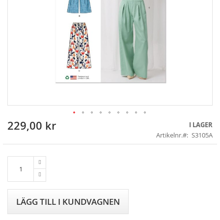
229,00 kr
Skip
I LAGER
to
Artikelnr.
S3105A
the
beginning
of
the
images
gallery
LÄGG TILL I KUNDVAGNEN