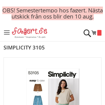
OBS! Semestertempo hos fagert. Nästa
utskick från oss blir den 10 aug.
Skip
to
Sök
Min k
Content
SIMPLICITY 3105
Skip
to
the
end
of
the
images
gallery