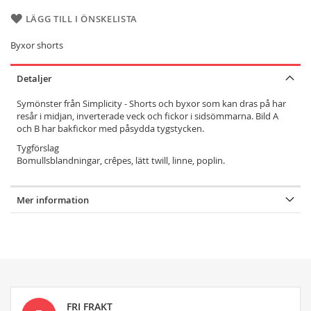
LÄGG TILL I ÖNSKELISTA
Byxor shorts
Detaljer
Symönster från Simplicity - Shorts och byxor som kan dras på har
resår i midjan, inverterade veck och fickor i sidsömmarna. Bild A
och B har bakfickor med påsydda tygstycken.
Tygförslag
Bomullsblandningar, crêpes, lätt twill, linne, poplin.
Mer information
FRI FRAKT