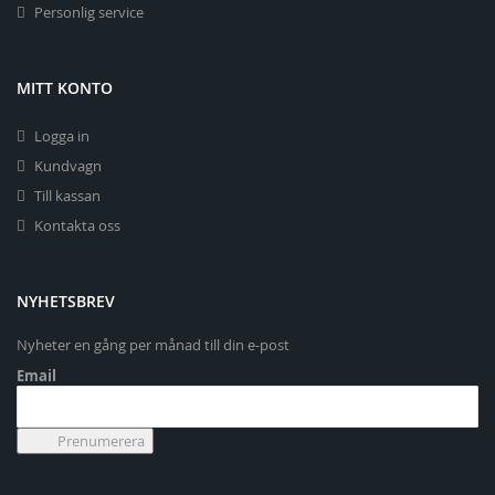
Personlig service
MITT KONTO
Logga in
Kundvagn
Till kassan
Kontakta oss
NYHETSBREV
Nyheter en gång per månad till din e-post
Email