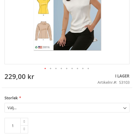
229,00 kr
Skip
I LAGER
to
Artikelnr.
S3103
the
beginning
of
Storlek
the
images
gallery