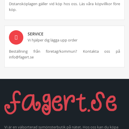
Distansköplagen gäller vid köp hos oss. Läs våra köpvillkor före
köp.
SERVICE
Vi hjälper dig lägga upp order
Beställning från företag/kommun? Kontakta oss på
info@fagert.se
Vi är en välsorterad symönsterbutik på nätet. Hos oss kan du köpa