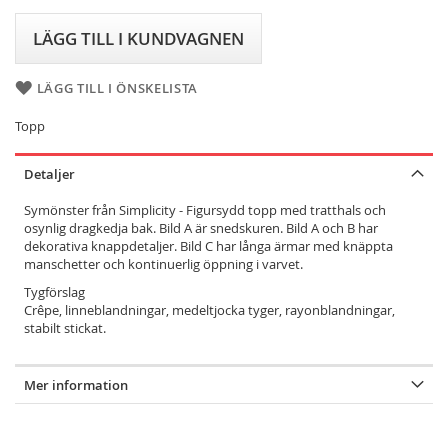
LÄGG TILL I KUNDVAGNEN
LÄGG TILL I ÖNSKELISTA
Topp
Detaljer
Symönster från Simplicity - Figursydd topp med tratthals och
osynlig dragkedja bak. Bild A är snedskuren. Bild A och B har
dekorativa knappdetaljer. Bild C har långa ärmar med knäppta
manschetter och kontinuerlig öppning i varvet.
Tygförslag
Crêpe, linneblandningar, medeltjocka tyger, rayonblandningar,
stabilt stickat.
Mer information