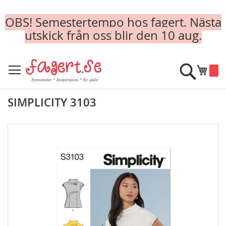
OBS! Semestertempo hos fagert. Nästa
utskick från oss blir den 10 aug.
Skip
to
Sök
Min k
Content
SIMPLICITY 3103
Skip
to
the
end
of
the
images
gallery