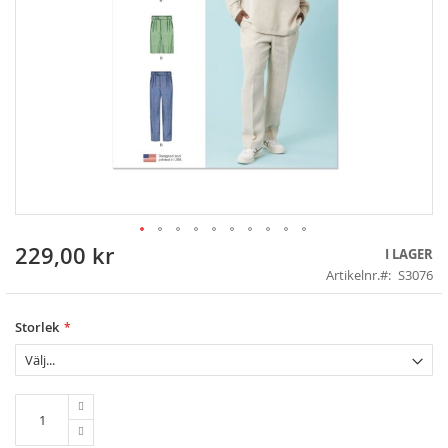
229,00 kr
Skip
I LAGER
to
Artikelnr.
S3076
the
beginning
of
Storlek
the
images
gallery