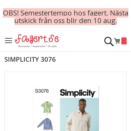
OBS! Semestertempo hos fagert. Nästa
utskick från oss blir den 10 aug.
Skip
to
Sök
Min k
Content
SIMPLICITY 3076
Skip
to
the
end
of
the
images
gallery