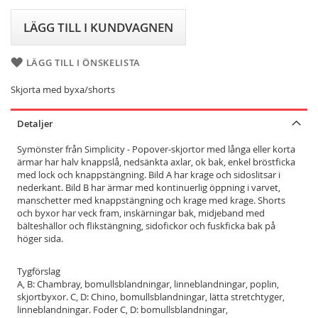
LÄGG TILL I KUNDVAGNEN
LÄGG TILL I ÖNSKELISTA
Skjorta med byxa/shorts
Detaljer
Symönster från Simplicity - Popover-skjortor med långa eller korta
ärmar har halv knappslå, nedsänkta axlar, ok bak, enkel bröstficka
med lock och knappstängning. Bild A har krage och sidoslitsar i
nederkant. Bild B har ärmar med kontinuerlig öppning i varvet,
manschetter med knappstängning och krage med krage. Shorts
och byxor har veck fram, inskärningar bak, midjeband med
bälteshällor och flikstängning, sidofickor och fuskficka bak på
höger sida.
Tygförslag
A, B: Chambray, bomullsblandningar, linneblandningar, poplin,
skjortbyxor. C, D: Chino, bomullsblandningar, lätta stretchtyger,
linneblandningar. Foder C, D: bomullsblandningar,