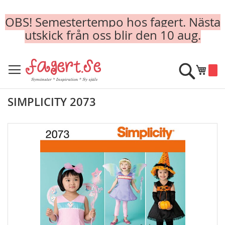
OBS! Semestertempo hos fagert. Nästa
utskick från oss blir den 10 aug.
Skip
to
Sök
Min k
Content
SIMPLICITY 2073
Skip
to
the
end
of
the
images
gallery