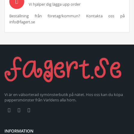
Vi hjälper dig lägga upp order
Beställning från företag/kommun? Kontakta oss på
info@fagert.se
Vi är en välsorterad symönsterbutik på nätet. Hos oss kan du köpa
pappersmönster från Världens alla hörn.
INFORMATION