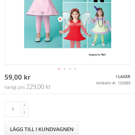
59,00 kr
Skip
Specialpris
I LAGER
to
Artikelnr.
102889
229,00 kr
Vanligt pris
the
beginning
of
the
images
gallery
LÄGG TILL I KUNDVAGNEN