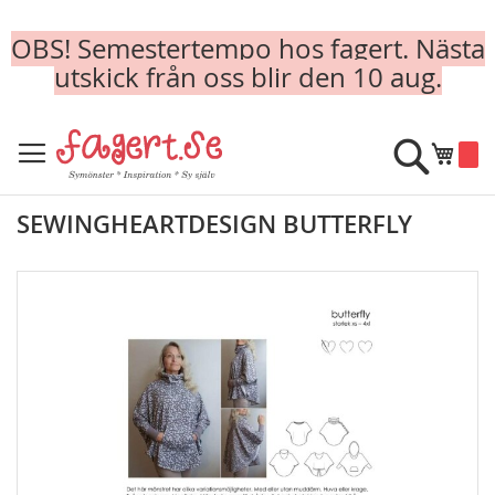
OBS! Semestertempo hos fagert. Nästa
utskick från oss blir den 10 aug.
Skip
to
Sök
Min k
Content
SEWINGHEARTDESIGN BUTTERFLY
Skip
to
the
end
of
the
images
gallery