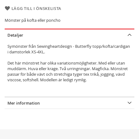
LÄGG TILL I ÖNSKELISTA
Mönster på kofta eller poncho
Detaljer
Symönster från Sewingheartdesign -
Butterfly topp/kofta/cardigan
i damstorlek XS-4XL.
Det här mönstret har olika variationsmöjligheter. Med eller utan
muddärm. Huva eller krage. Två urringningar. Magficka. Mönstret
passar för både vävt och stretchiga tyger tex trikå, jogging, vävd
viscose, softshell. Modellen är ledigt rymlig.
Mer information