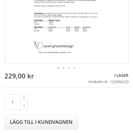
229,00 kr
Skip
I LAGER
to
Artikelnr.
123456223
the
beginning
of
the
images
gallery
LÄGG TILL I KUNDVAGNEN