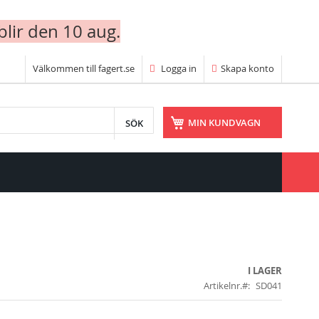
blir den 10 aug.
Välkommen till fagert.se
Logga in
Skapa konto
SÖK
MIN KUNDVAGN
I LAGER
Artikelnr.
SD041