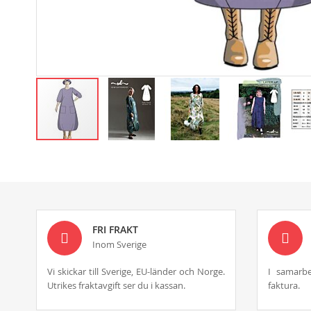
Skip
to
the
beginning
of
the
images
FRI FRAKT
gallery
Inom Sverige
Vi skickar till Sverige, EU-länder och Norge.
I samarbe
Utrikes fraktavgift ser du i kassan.
faktura.