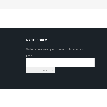
NYHETSBREV
Nyheter en gång per månad till din e-post
Email