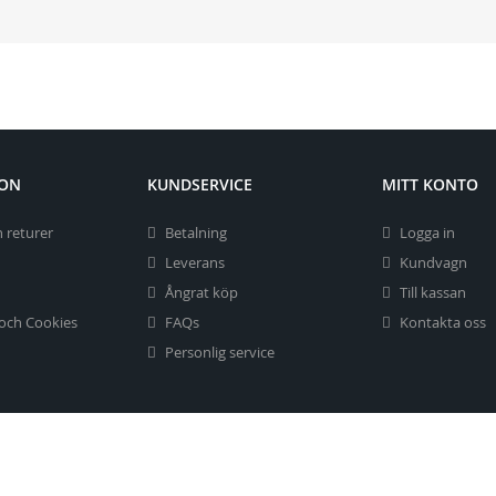
ION
KUNDSERVICE
MITT KONTO
 returer
Betalning
Logga in
Leverans
Kundvagn
Ångrat köp
Till kassan
 och Cookies
FAQs
Kontakta oss
Personlig service