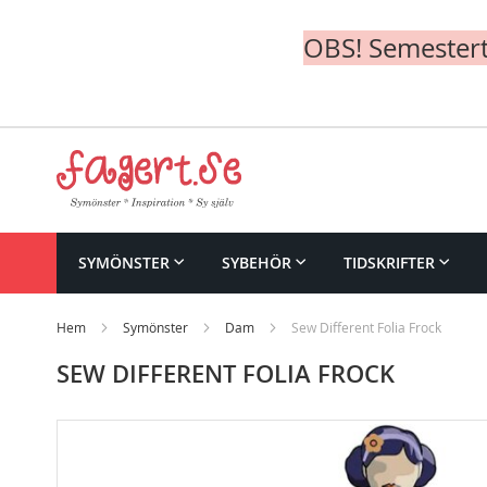
OBS! Semesterte
Skip
to
Content
SYMÖNSTER
SYBEHÖR
TIDSKRIFTER
Hem
Symönster
Dam
Sew Different Folia Frock
SEW DIFFERENT FOLIA FROCK
Skip
to
the
end