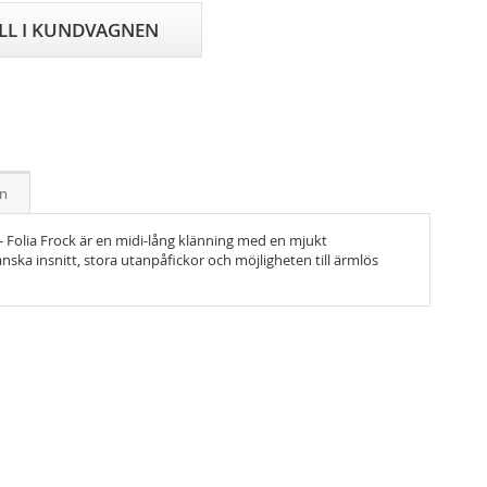
ILL I KUNDVAGNEN
on
- Folia Frock är en midi-lång klänning med en mjukt
anska insnitt, stora utanpåfickor och möjligheten till ärmlös