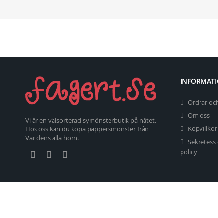
INFORMAT
Ordrar och
Om oss
Vi är en välsorterad symönsterbutik på nätet.
Köpvillkor
Hos oss kan du köpa pappersmönster från
Världens alla hörn.
Sekretess
policy
Copyright 2026 fagert.se