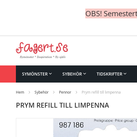
OBS! Semesterte
Skip
to
Content
SYMÖNSTER
SYBEHÖR
TIDSKRIFTER
Hem
Sybehör
Pennor
Prym refill till limpenna
PRYM REFILL TILL LIMPENNA
Skip
to
the
end