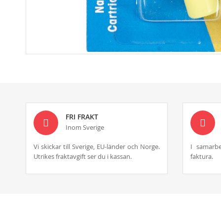
Skip
to
the
beginning
of
the
images
FRI FRAKT
gallery
Inom Sverige
Vi skickar till Sverige, EU-länder och Norge.
I samarbe
Utrikes fraktavgift ser du i kassan.
faktura.