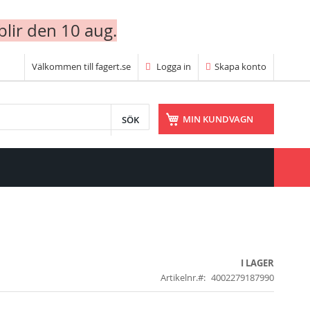
blir den 10 aug.
Välkommen till fagert.se
Logga in
Skapa konto
SÖK
MIN KUNDVAGN
I LAGER
Artikelnr.
4002279187990