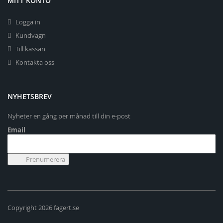
MITT KONTO
Logga in
Kundvagn
Till kassan
Kontakta oss
NYHETSBREV
Nyheter en gång per månad till din e-post
Email
Copyright 2026 fagert.se