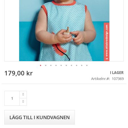
179,00 kr
Skip
I LAGER
to
Artikelnr.
107369
the
beginning
of
the
images
gallery
LÄGG TILL I KUNDVAGNEN