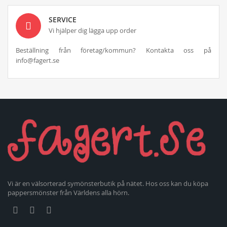
SERVICE
Vi hjälper dig lägga upp order
Beställning från företag/kommun? Kontakta oss på
info@fagert.se
Vi är en välsorterad symönsterbutik på nätet. Hos oss kan du köpa
pappersmönster från Världens alla hörn.