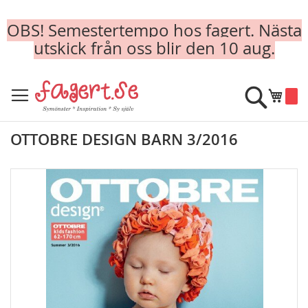
OBS! Semestertempo hos fagert. Nästa
utskick från oss blir den 10 aug.
Skip
to
Sök
Min k
Content
OTTOBRE DESIGN BARN 3/2016
Skip
to
the
end
of
the
images
gallery