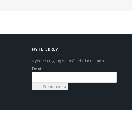
NYHETSBREV
Nyheter en gång per månad till din e-post
Email