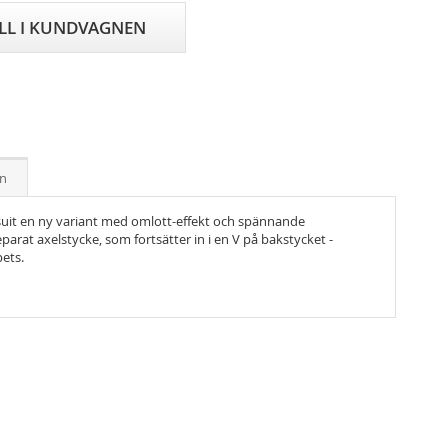
ILL I KUNDVAGNEN
on
uit en ny variant med omlott-effekt och spännande
parat axelstycke, som fortsätter in i en V på bakstycket -
pets.