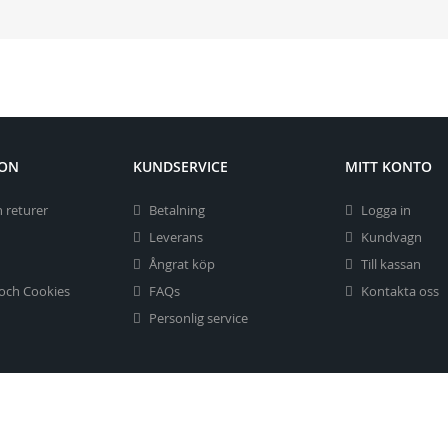
ION
KUNDSERVICE
MITT KONTO
 returer
Betalning
Logga in
Leverans
Kundvagn
Ångrat köp
Till kassan
 och Cookies
FAQs
Kontakta oss
Personlig service