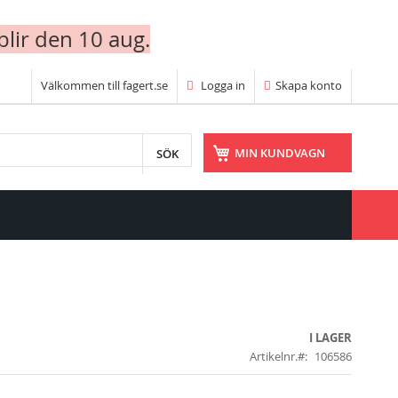
blir den 10 aug.
Välkommen till fagert.se
Logga in
Skapa konto
SÖK
MIN KUNDVAGN
I LAGER
Artikelnr.
106586