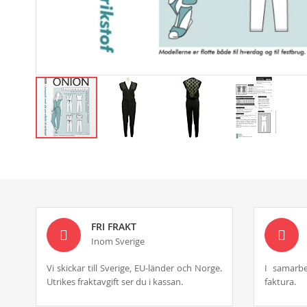
Skip
to
the
beginning
of
the
images
FRI FRAKT
gallery
Inom Sverige
Vi skickar till Sverige, EU-länder och Norge.
I samarbe
Utrikes fraktavgift ser du i kassan.
faktura.