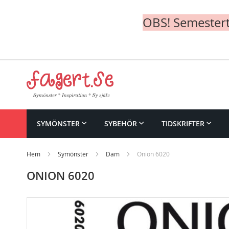
OBS! Semesterte
Skip
to
Content
SYMÖNSTER
SYBEHÖR
TIDSKRIFTER
Hem
Symönster
Dam
Onion 6020
ONION 6020
Skip
to
the
end