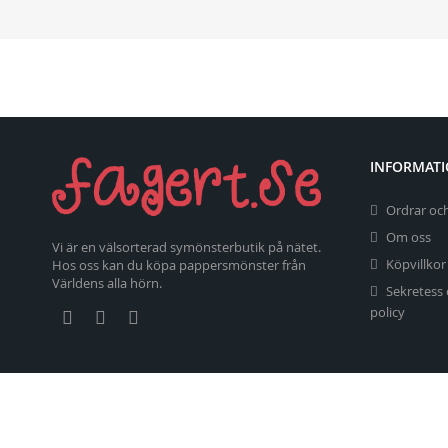
INFORMAT
Ordrar och
Om oss
Vi är en välsorterad symönsterbutik på nätet.
Köpvillkor
Hos oss kan du köpa pappersmönster från
Världens alla hörn.
Sekretess
policy
Copyright 2026 fagert.se