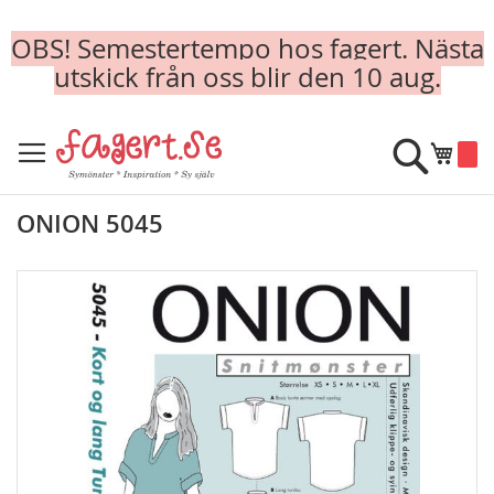
OBS! Semestertempo hos fagert. Nästa
utskick från oss blir den 10 aug.
Skip
to
Sök
Min k
Content
ONION 5045
Skip
to
the
end
of
the
images
gallery