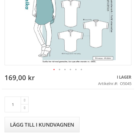
169,00 kr
Skip
I LAGER
to
Artikelnr.
O5045
the
beginning
of
the
images
gallery
LÄGG TILL I KUNDVAGNEN