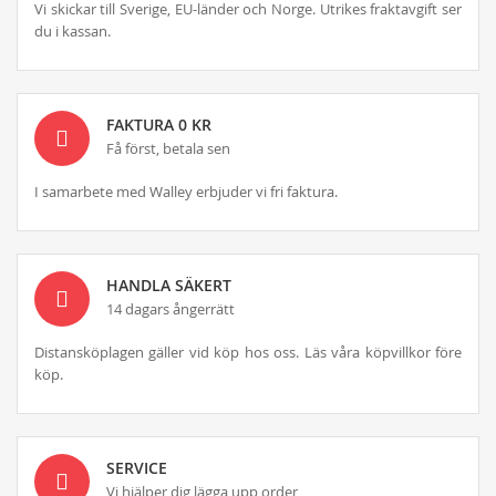
Vi skickar till Sverige, EU-länder och Norge. Utrikes fraktavgift ser
du i kassan.
FAKTURA 0 KR
Få först, betala sen
I samarbete med Walley erbjuder vi fri faktura.
HANDLA SÄKERT
14 dagars ångerrätt
Distansköplagen gäller vid köp hos oss. Läs våra köpvillkor före
köp.
SERVICE
Vi hjälper dig lägga upp order