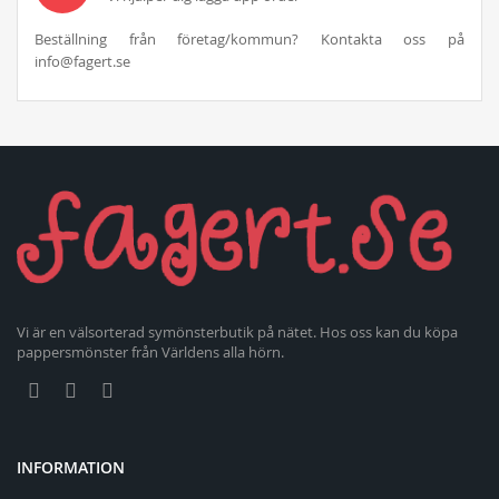
Beställning från företag/kommun? Kontakta oss på
info@fagert.se
Vi är en välsorterad symönsterbutik på nätet. Hos oss kan du köpa
pappersmönster från Världens alla hörn.
INFORMATION