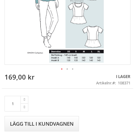
169,00 kr
Skip
I LAGER
to
Artikelnr.
108371
the
beginning
of
the
images
gallery
LÄGG TILL I KUNDVAGNEN