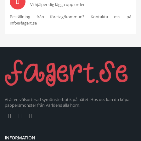
Vi hjälper dig lägga upp order
Beställning från företag/kommun? Kontakta oss på
info@fagert.se
Vi är en välsorterad symönsterbutik på nätet. Hos oss kan du köpa
pappersmönster från Världens alla hörn.
INFORMATION