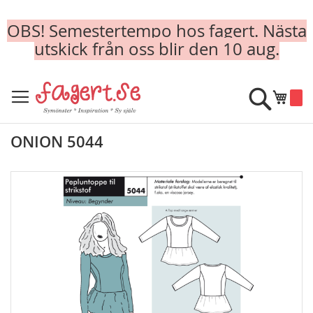
OBS! Semestertempo hos fagert. Nästa
utskick från oss blir den 10 aug.
Skip
to
Sök
Min k
Content
ONION 5044
Skip
to
the
end
of
the
images
gallery