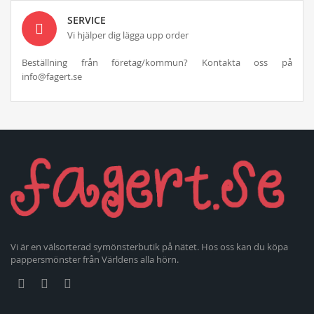
SERVICE
Vi hjälper dig lägga upp order
Beställning från företag/kommun? Kontakta oss på
info@fagert.se
Vi är en välsorterad symönsterbutik på nätet. Hos oss kan du köpa
pappersmönster från Världens alla hörn.