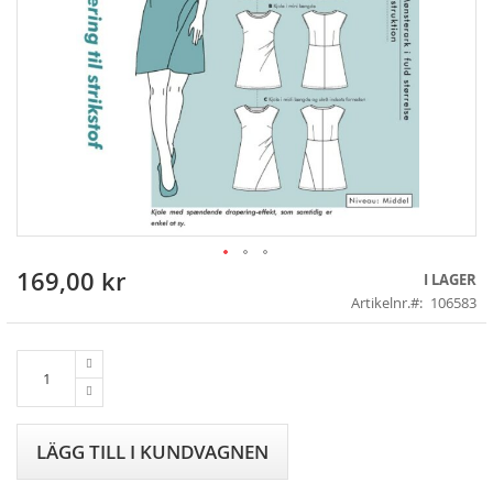
169,00 kr
Skip
I LAGER
to
Artikelnr.
106583
the
beginning
of
the
images
gallery
LÄGG TILL I KUNDVAGNEN