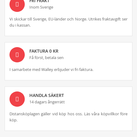
FRI FRAKT
Inom Sverige
Vi skickar till Sverige, EU-länder och Norge. Utrikes fraktavgift ser
du i kassan.
FAKTURA 0 KR
Få först, betala sen
I samarbete med Walley erbjuder vi fri faktura.
HANDLA SÄKERT
14 dagars ångerrätt
Distansköplagen gäller vid köp hos oss. Läs våra köpvillkor före
köp.