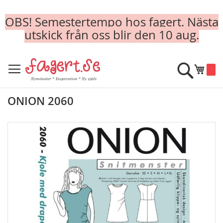
OBS! Semestertempo hos fagert. Nästa
utskick från oss blir den 10 aug.
Skip
to
Sök
Min k
Content
ONION 2060
Skip
to
the
end
of
the
images
gallery