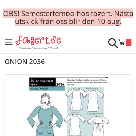
OBS! Semestertempo hos fagert. Nästa
utskick från oss blir den 10 aug.
Skip
to
Sök
Min k
Content
ONION 2036
Skip
to
the
end
of
the
images
gallery