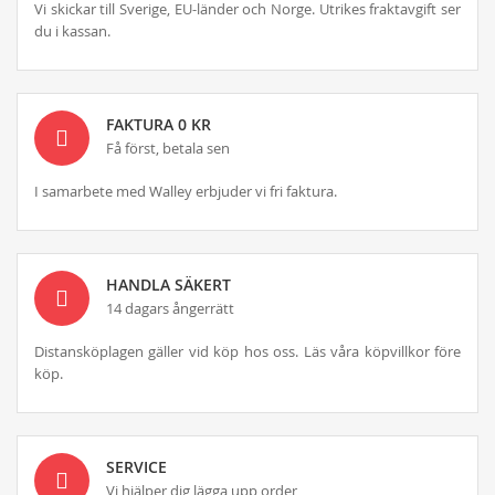
Vi skickar till Sverige, EU-länder och Norge. Utrikes fraktavgift ser
du i kassan.
FAKTURA 0 KR
Få först, betala sen
I samarbete med Walley erbjuder vi fri faktura.
HANDLA SÄKERT
14 dagars ångerrätt
Distansköplagen gäller vid köp hos oss. Läs våra köpvillkor före
köp.
SERVICE
Vi hjälper dig lägga upp order