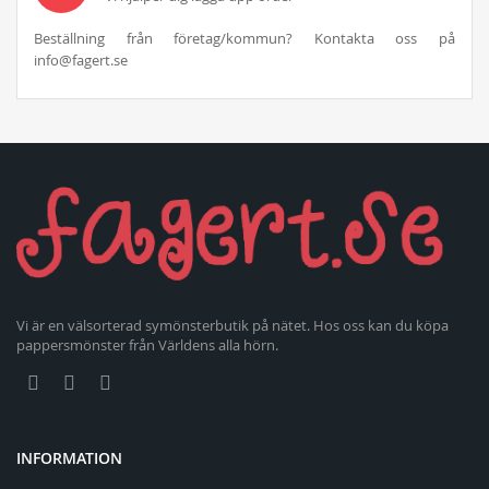
Beställning från företag/kommun? Kontakta oss på
info@fagert.se
Vi är en välsorterad symönsterbutik på nätet. Hos oss kan du köpa
pappersmönster från Världens alla hörn.
INFORMATION