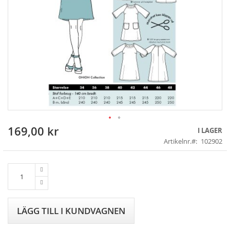
169,00 kr
Skip
I LAGER
to
Artikelnr.
102902
the
beginning
of
the
images
gallery
LÄGG TILL I KUNDVAGNEN