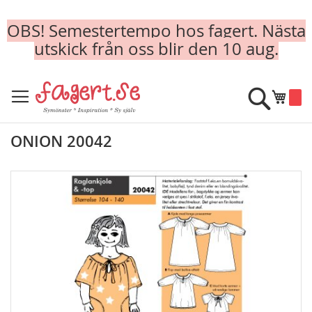
OBS! Semestertempo hos fagert. Nästa
utskick från oss blir den 10 aug.
Skip
to
Sök
Min k
Content
ONION 20042
Skip
to
the
end
of
the
images
gallery