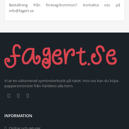
Beställning från företag/kommun? Kontakta oss på
info@fagert.se
Vi är en välsorterad symönsterbutik på nätet. Hos oss kan du köpa
pappersmönster från Världens alla hörn.
INFORMATION
Ordrar och returer