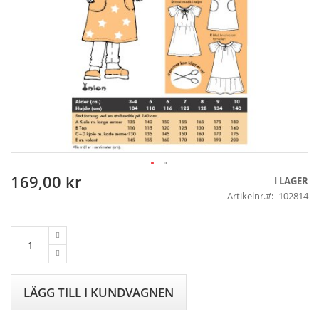
169,00 kr
Skip
I LAGER
to
Artikelnr.
102814
the
beginning
of
the
images
gallery
LÄGG TILL I KUNDVAGNEN