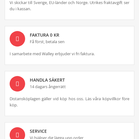
Vi skickar till Sverige, EU-länder och Norge. Utrikes fraktavgift ser
du i kassan.
FAKTURA 0 KR
Få först, betala sen
I samarbete med Walley erbjuder vi fri faktura.
HANDLA SÄKERT
14 dagars ångerrätt
Distansköplagen gäller vid köp hos oss. Läs våra köpvillkor före
köp.
SERVICE
Vi hjälper dig lägga upp order