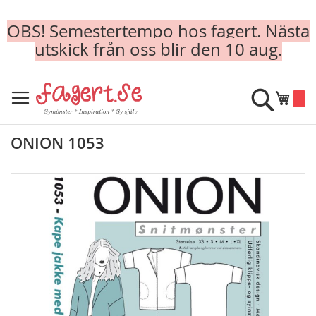
OBS! Semestertempo hos fagert. Nästa
utskick från oss blir den 10 aug.
Skip
to
Sök
Min k
Content
ONION 1053
Skip
to
the
end
of
the
images
gallery