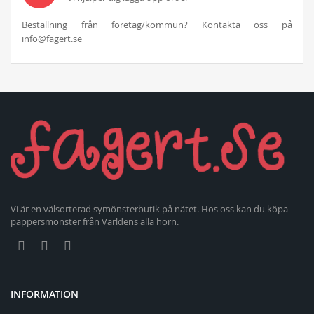
Beställning från företag/kommun? Kontakta oss på
info@fagert.se
Vi är en välsorterad symönsterbutik på nätet. Hos oss kan du köpa
pappersmönster från Världens alla hörn.
INFORMATION