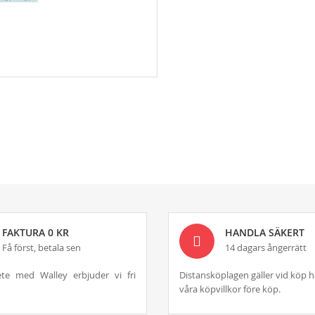
FAKTURA 0 KR
HANDLA SÄKERT
Få först, betala sen
14 dagars ångerrätt
te med Walley erbjuder vi fri
Distansköplagen gäller vid köp h
våra köpvillkor före köp.