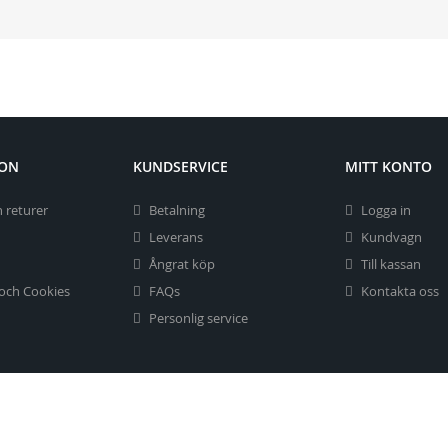
ION
KUNDSERVICE
MITT KONTO
 returer
Betalning
Logga in
Leverans
Kundvagn
Ångrat köp
Till kassan
 och Cookies
FAQs
Kontakta oss
Personlig service