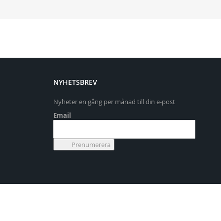
NYHETSBREV
Nyheter en gång per månad till din e-post
Email