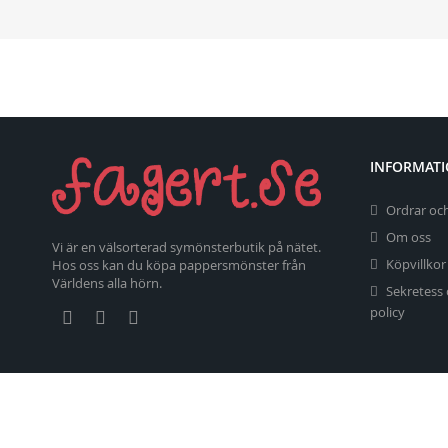
INFORMAT
Ordrar och
Om oss
Vi är en välsorterad symönsterbutik på nätet.
Köpvillkor
Hos oss kan du köpa pappersmönster från
Världens alla hörn.
Sekretess
policy
Copyright 2026 fagert.se