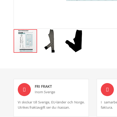
Skip
to
the
beginning
of
the
images
FRI FRAKT
gallery
Inom Sverige
Vi skickar till Sverige, EU-länder och Norge.
I samarbe
Utrikes fraktavgift ser du i kassan.
faktura.