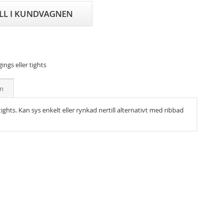
ILL I KUNDVAGNEN
ngs eller tights
on
ghts. Kan sys enkelt eller rynkad nertill alternativt med ribbad