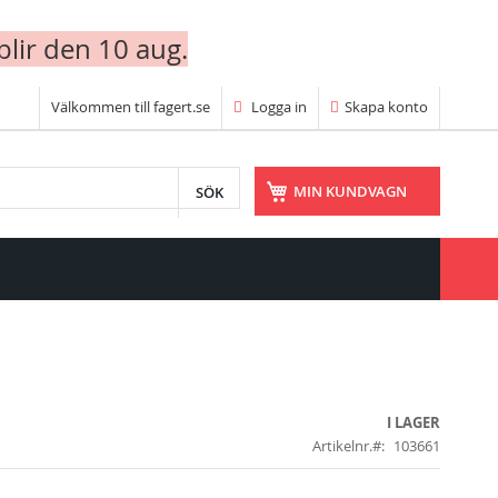
blir den 10 aug.
Välkommen till fagert.se
Logga in
Skapa konto
SÖK
MIN KUNDVAGN
I LAGER
Artikelnr.
103661