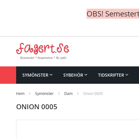
OBS! Semesterte
Skip
to
Content
SYMÖNSTER
SYBEHÖR
TIDSKRIFTER
Hem
Symönster
Dam
Onion 0005
ONION 0005
Skip
to
the
end