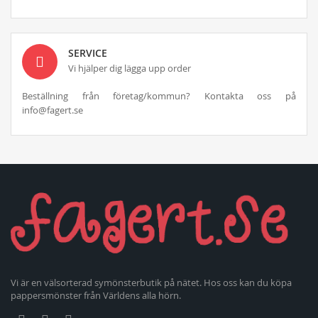
SERVICE
Vi hjälper dig lägga upp order
Beställning från företag/kommun? Kontakta oss på
info@fagert.se
Vi är en välsorterad symönsterbutik på nätet. Hos oss kan du köpa
pappersmönster från Världens alla hörn.