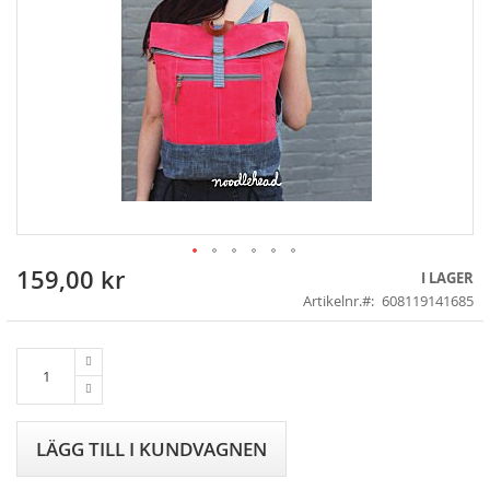
159,00 kr
Skip
I LAGER
to
Artikelnr.
608119141685
the
beginning
of
the
images
gallery
LÄGG TILL I KUNDVAGNEN