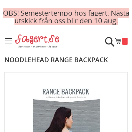
OBS! Semestertempo hos fagert. Nästa
utskick från oss blir den 10 aug.
Skip
to
Sök
Min k
Content
NOODLEHEAD RANGE BACKPACK
Skip
to
the
end
of
the
images
gallery