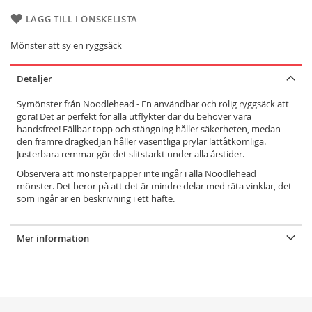
LÄGG TILL I ÖNSKELISTA
Mönster att sy en ryggsäck
Detaljer
Symönster från Noodlehead - En användbar och rolig ryggsäck att
göra! Det är perfekt för alla utflykter där du behöver vara
handsfree! Fällbar topp och stängning håller säkerheten, medan
den främre dragkedjan håller väsentliga prylar lättåtkomliga.
Justerbara remmar gör det slitstarkt under alla årstider.
Observera att mönsterpapper inte ingår i alla Noodlehead
mönster. Det beror på att det är mindre delar med räta vinklar, det
som ingår är en beskrivning i ett häfte.
Mer information