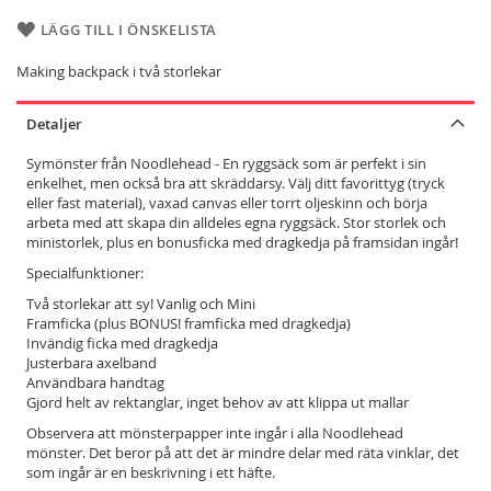
LÄGG TILL I ÖNSKELISTA
Making backpack i två storlekar
Detaljer
Symönster från Noodlehead - En ryggsäck som är perfekt i sin
enkelhet, men också bra att skräddarsy. Välj ditt favorittyg (tryck
eller fast material), vaxad canvas eller torrt oljeskinn och börja
arbeta med att skapa din alldeles egna ryggsäck. Stor storlek och
ministorlek, plus en bonusficka med dragkedja på framsidan ingår!
Specialfunktioner:
Två storlekar att sy! Vanlig och Mini
Framficka (plus BONUS! framficka med dragkedja)
Invändig ficka med dragkedja
Justerbara axelband
Användbara handtag
Gjord helt av rektanglar, inget behov av att klippa ut mallar
Observera att mönsterpapper inte ingår i alla Noodlehead
mönster. Det beror på att det är mindre delar med räta vinklar, det
som ingår är en beskrivning i ett häfte.