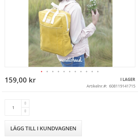
159,00 kr
Skip
I LAGER
to
Artikelnr.
608119141715
the
beginning
of
the
images
gallery
LÄGG TILL I KUNDVAGNEN