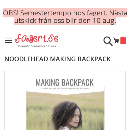
OBS! Semestertempo hos fagert. Nästa
utskick från oss blir den 10 aug.
Skip
to
Sök
Min k
Content
NOODLEHEAD MAKING BACKPACK
Skip
to
the
end
of
the
images
gallery