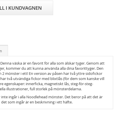
ILL I KUNDVAGNEN
on
enna väska är en favorit för alla som älskar tyger. Genom att
ger, kommer du att kunna använda alla dina favorittyger. Den
 2 mönster i ett! En version av påsen har två yttre sidofickor
 har två utvändiga fickor med blixtlås (för dem som kanske vill
re egenskaper: innerficka, magnetiskt lås, steg-för-steg-
la illustrationer, full storlek på mönsterdelarna.
nte ingår i alla Noodlehead mönster. Det beror på att det är
 det som ingår är en beskrivning i ett häfte.