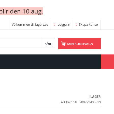
blir den 10 aug.
Välkommen till fagert.se
Logga in
Skapa konto
SÖK
MIN KUNDVAGN
I LAGER
Artikelnr.
700729405819