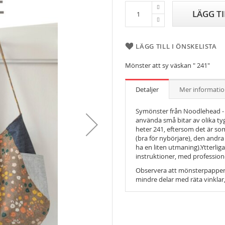
LÄGG T
LÄGG TILL I ÖNSKELISTA
Mönster att sy väskan " 241"
Detaljer
Mer informati
Symönster från Noodlehead - D
använda små bitar av olika ty
heter 241, eftersom det är som
(bra för nybörjare), den andra
ha en liten utmaning).Ytterliga
instruktioner, med professionel
Observera att mönsterpapper i
mindre delar med räta vinklar,