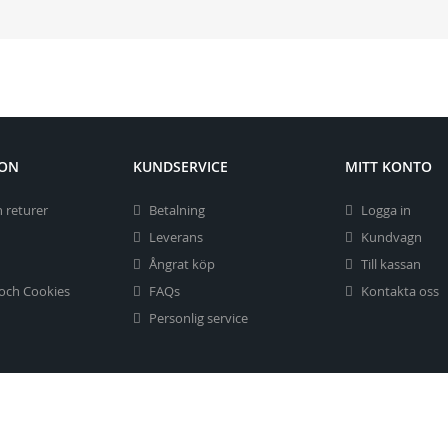
ION
KUNDSERVICE
MITT KONTO
 returer
Betalning
Logga in
Leverans
Kundvagn
Ångrat köp
Till kassan
 och Cookies
FAQs
Kontakta oss
Personlig service