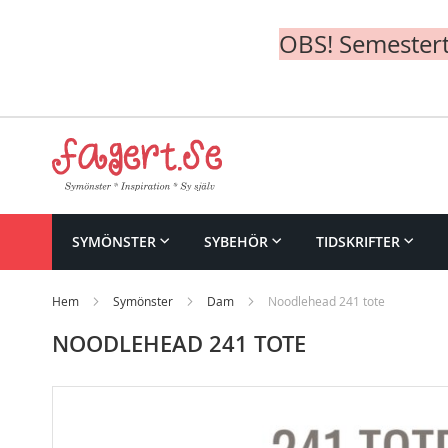
OBS! Semesterte
Skip
to
Content
SYMÖNSTER
SYBEHÖR
TIDSKRIFTER
Hem
Symönster
Dam
Noodlehead 241 tote
NOODLEHEAD 241 TOTE
Skip
to
the
end