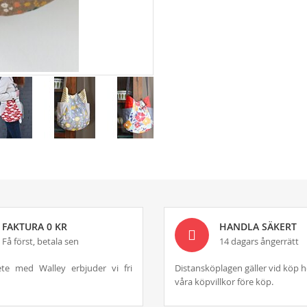
FAKTURA 0 KR
HANDLA SÄKERT
Få först, betala sen
14 dagars ångerrätt
te med Walley erbjuder vi fri
Distansköplagen gäller vid köp h
våra köpvillkor före köp.