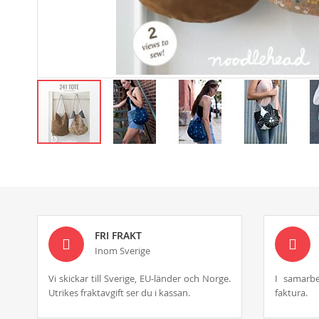
Skip
to
the
beginning
of
the
images
FRI FRAKT
gallery
Inom Sverige
Vi skickar till Sverige, EU-länder och Norge.
I samarbe
Utrikes fraktavgift ser du i kassan.
faktura.