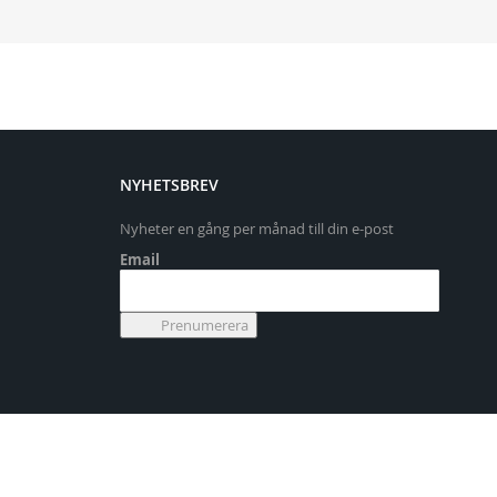
NYHETSBREV
Nyheter en gång per månad till din e-post
Email