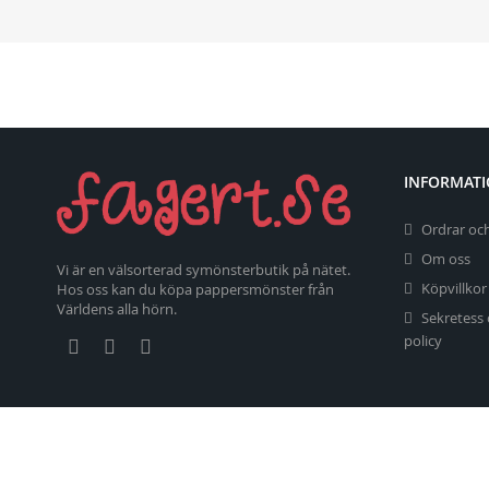
INFORMAT
Ordrar och
Om oss
Vi är en välsorterad symönsterbutik på nätet.
Köpvillkor
Hos oss kan du köpa pappersmönster från
Världens alla hörn.
Sekretess
policy
Copyright 2026 fagert.se