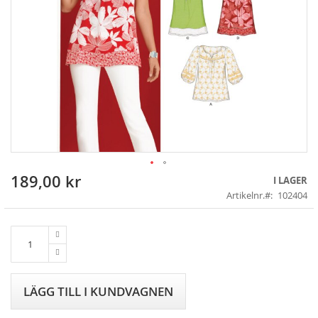
189,00 kr
Skip
I LAGER
to
Artikelnr.
102404
the
beginning
of
the
images
gallery
LÄGG TILL I KUNDVAGNEN