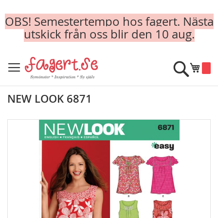
OBS! Semestertempo hos fagert. Nästa
utskick från oss blir den 10 aug.
Skip
to
Sök
Min k
Content
NEW LOOK 6871
Skip
to
the
end
of
the
images
gallery