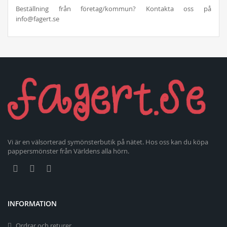
Beställning från företag/kommun? Kontakta oss på
info@fagert.se
Vi är en välsorterad symönsterbutik på nätet. Hos oss kan du köpa
pappersmönster från Världens alla hörn.
INFORMATION
Ordrar och returer