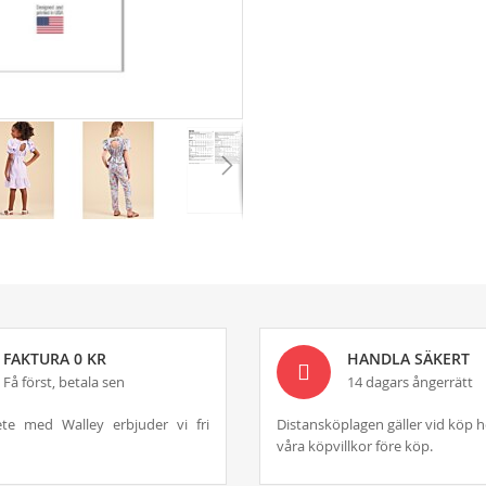
FAKTURA 0 KR
HANDLA SÄKERT
Få först, betala sen
14 dagars ångerrätt
te med Walley erbjuder vi fri
Distansköplagen gäller vid köp h
våra köpvillkor före köp.