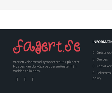
INFORMAT
Ordrar och
Om oss
Vi är en välsorterad symönsterbutik på nätet.
Köpvillkor
Hos oss kan du köpa pappersmönster från
Världens alla hörn.
Sekretess
policy
Copyright 2026 fagert.se