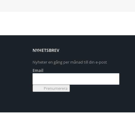
NYHETSBREV
Nyheter en gång per månad till din e-post
Email