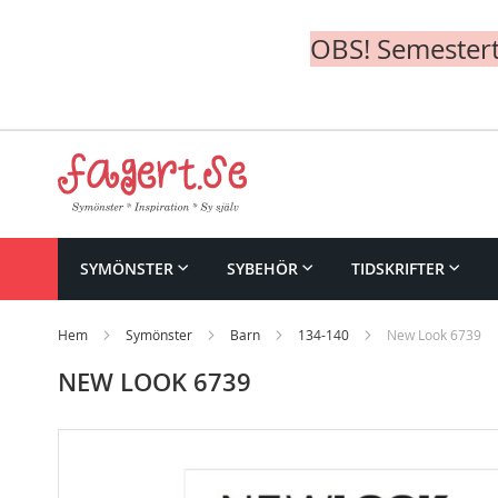
OBS! Semesterte
Skip
to
Content
SYMÖNSTER
SYBEHÖR
TIDSKRIFTER
Hem
Symönster
Barn
134-140
New Look 6739
NEW LOOK 6739
Skip
to
the
end