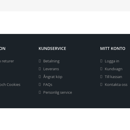
ION
KUNDSERVICE
MITT KONTO
 returer
Betalning
Logga in
Leverans
Kundvagn
Ångrat köp
Till kassan
 och Cookies
FAQs
Kontakta oss
Personlig service