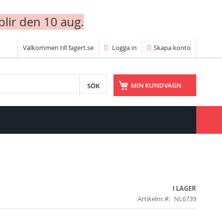
blir den 10 aug.
Välkommen till fagert.se
Logga in
Skapa konto
SÖK
MIN KUNDVAGN
I LAGER
Artikelnr.
NL6739