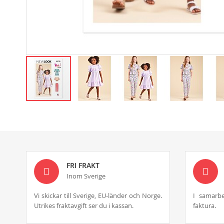
Skip
to
the
beginning
of
the
images
FRI FRAKT
gallery
Inom Sverige
Vi skickar till Sverige, EU-länder och Norge.
I samarbe
Utrikes fraktavgift ser du i kassan.
faktura.