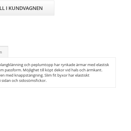
ILL I KUNDVAGNEN
on
olangklänning och peplumtopp har rynkade ärmar med elastisk
m passform. Möjlighet till köpt dekor vid hals och ärmkant.
ren med knappstängning. Slim fit byxor har elastiskt
i sidan och sidosömsfickor.