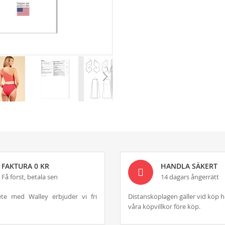
FAKTURA 0 KR
HANDLA SÄKERT
Få först, betala sen
14 dagars ångerrätt
te med Walley erbjuder vi fri
Distansköplagen gäller vid köp h
våra köpvillkor före köp.