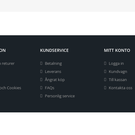
ION
KUNDSERVICE
MITT KONTO
 returer
Betalning
Logga in
Leverans
Kundvagn
Ångrat köp
Till kassan
 och Cookies
FAQs
Kontakta oss
Personlig service