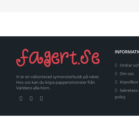
INFORMAT
Ordrar och
Om oss
Vi är en välsorterad symönsterbutik på nätet.
Köpvillkor
Hos oss kan du köpa pappersmönster från
Världens alla hörn.
Sekretess
policy
Copyright 2026 fagert.se