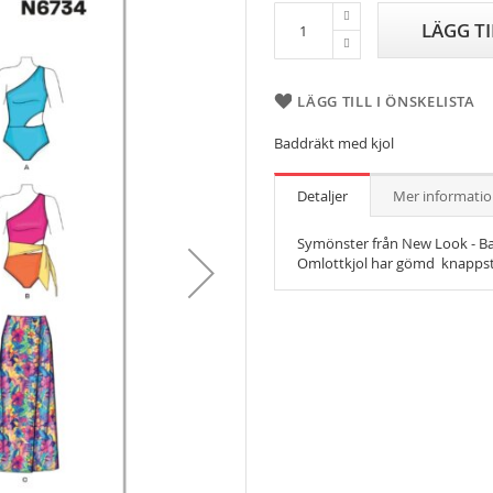
LÄGG T
LÄGG TILL I ÖNSKELISTA
Baddräkt med kjol
Detaljer
Mer informati
Symönster från New Look - Bad
Omlottkjol har gömd knappstä