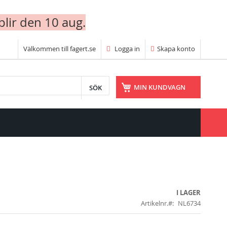
blir den 10 aug.
Välkommen till fagert.se
Logga in
Skapa konto
SÖK
MIN KUNDVAGN
I LAGER
Artikelnr.
NL6734