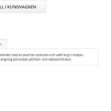
ILL I KUNDVAGNEN
on
dräkt med en axel har utskuren och valfri knyt i midjan.
ngning på insidan på fram- och sidosömsfickor.