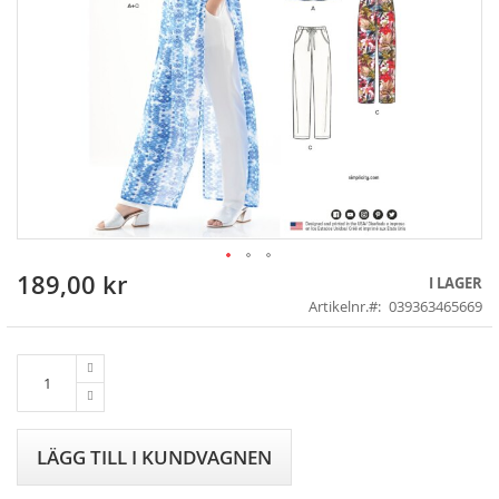
189,00 kr
Skip
I LAGER
to
Artikelnr.
039363465669
the
beginning
of
the
images
gallery
LÄGG TILL I KUNDVAGNEN