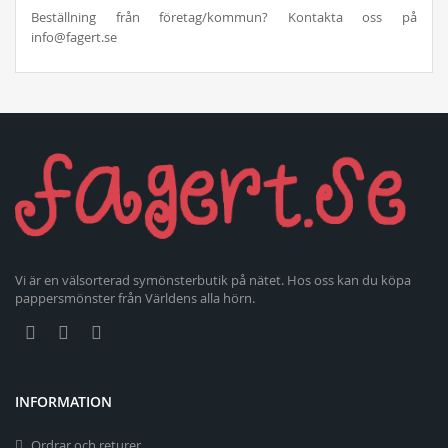
Beställning från företag/kommun? Kontakta oss på
info@fagert.se
Vi är en välsorterad symönsterbutik på nätet. Hos oss kan du köpa
pappersmönster från Världens alla hörn.
INFORMATION
Ordrar och returer