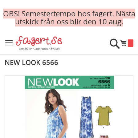
OBS! Semestertempo hos fagert. Nästa
utskick från oss blir den 10 aug.
Skip
to
Sök
Min k
Content
NEW LOOK 6566
Skip
to
the
end
of
the
images
gallery