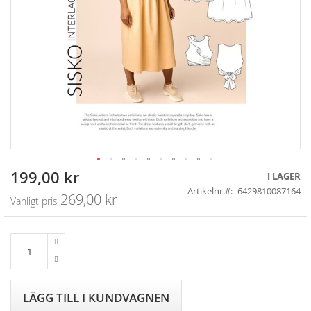
199,00 kr
Skip
Specialpris
I LAGER
to
Artikelnr.
6429810087164
269,00 kr
Vanligt pris
the
beginning
of
the
images
gallery
LÄGG TILL I KUNDVAGNEN