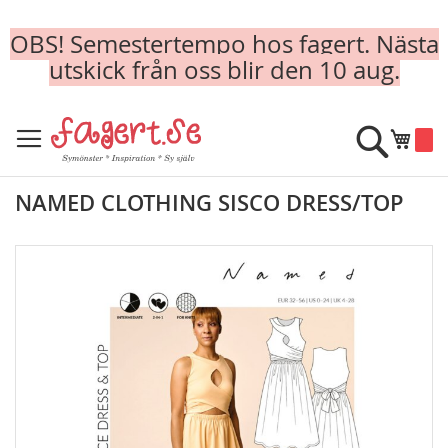
OBS! Semestertempo hos fagert. Nästa
utskick från oss blir den 10 aug.
Skip
to
Sök
Min k
Content
NAMED CLOTHING SISCO DRESS/TOP
Skip
to
the
end
of
the
images
gallery