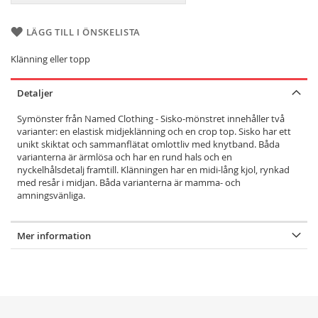
LÄGG TILL I ÖNSKELISTA
Klänning eller topp
Detaljer
Symönster från Named Clothing - Sisko-mönstret innehåller två
varianter: en elastisk midjeklänning och en crop top. Sisko har ett
unikt skiktat och sammanflätat omlottliv med knytband. Båda
varianterna är ärmlösa och har en rund hals och en
nyckelhålsdetalj framtill. Klänningen har en midi-lång kjol, rynkad
med resår i midjan. Båda varianterna är mamma- och
amningsvänliga.
Mer information