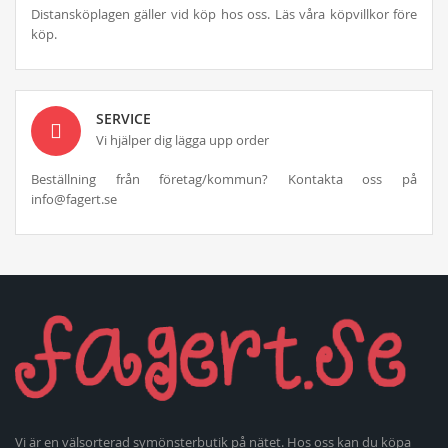
Distansköplagen gäller vid köp hos oss. Läs våra köpvillkor före
köp.
SERVICE
Vi hjälper dig lägga upp order
Beställning från företag/kommun? Kontakta oss på
info@fagert.se
Vi är en välsorterad symönsterbutik på nätet. Hos oss kan du köpa