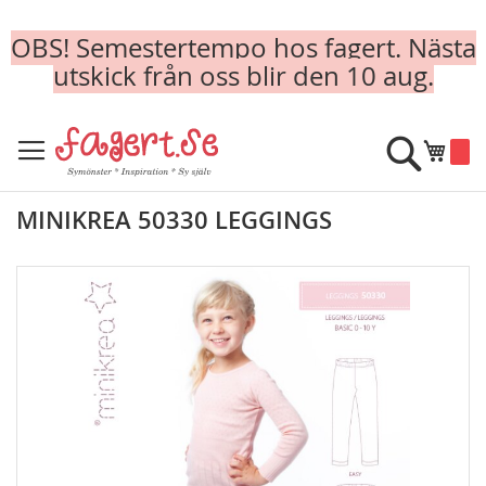
OBS! Semestertempo hos fagert. Nästa
utskick från oss blir den 10 aug.
Skip
to
Sök
Min k
Content
MINIKREA 50330 LEGGINGS
Skip
to
the
end
of
the
images
gallery