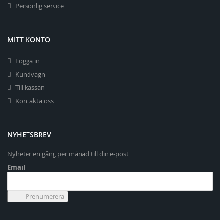
Personlig service
MITT KONTO
Logga in
Kundvagn
Till kassan
Kontakta oss
NYHETSBREV
Nyheter en gång per månad till din e-post
Email