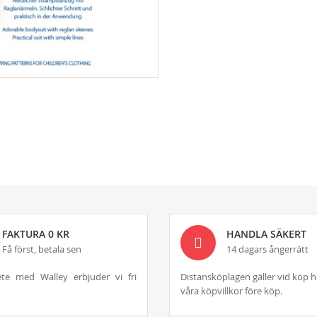
FAKTURA 0 KR
HANDLA SÄKERT
Få först, betala sen
14 dagars ångerrätt
te med Walley erbjuder vi fri
Distansköplagen gäller vid köp h
våra köpvillkor före köp.