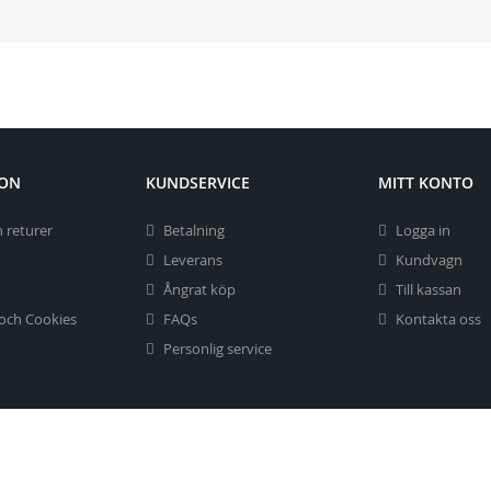
ION
KUNDSERVICE
MITT KONTO
 returer
Betalning
Logga in
Leverans
Kundvagn
Ångrat köp
Till kassan
 och Cookies
FAQs
Kontakta oss
Personlig service