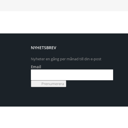
NYHETSBREV
Nyheter en gång per månad till din e-post
Email