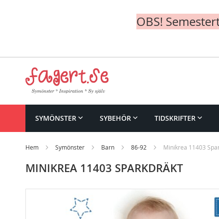
OBS! Semesterte
Skip
to
Content
SYMÖNSTER
SYBEHÖR
TIDSKRIFTER
Hem
Symönster
Barn
86-92
Minikrea 11403 Spa
MINIKREA 11403 SPARKDRÄKT
Skip
to
the
end