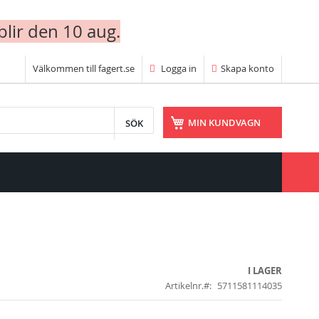
blir den 10 aug.
Välkommen till fagert.se
Logga in
Skapa konto
SÖK
MIN KUNDVAGN
I LAGER
Artikelnr.
5711581114035