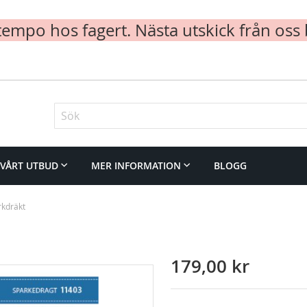
mpo hos fagert. Nästa utskick från oss 
Sök
VÅRT UTBUD
MER INFORMATION
BLOGG
rkdräkt
179,00 kr