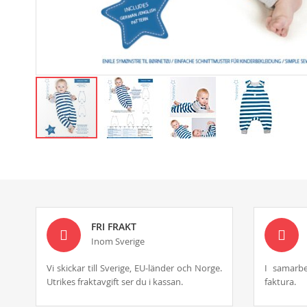
Skip
to
the
beginning
of
the
images
FRI FRAKT
gallery
Inom Sverige
Vi skickar till Sverige, EU-länder och Norge.
I samarbe
Utrikes fraktavgift ser du i kassan.
faktura.