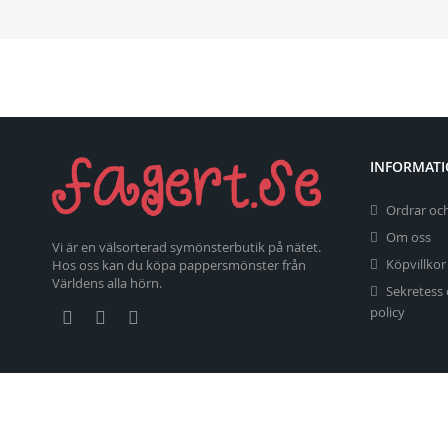
INFORMAT
Ordrar och
Om oss
Vi är en välsorterad symönsterbutik på nätet.
Köpvillkor
Hos oss kan du köpa pappersmönster från
Världens alla hörn.
Sekretess
policy
Copyright 2026 fagert.se