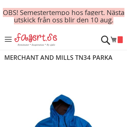
OBS! Semestertempo hos fagert. Nästa
utskick från oss blir den 10 aug.
Skip
to
Sök
Min k
Content
MERCHANT AND MILLS TN34 PARKA
Skip
to
the
end
of
the
images
gallery