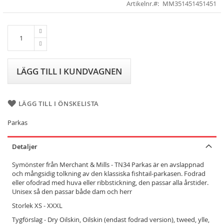
to
Artikelnr.
MM351451451451
the
beginning
of
the
images
gallery
LÄGG TILL I KUNDVAGNEN
LÄGG TILL I ÖNSKELISTA
Parkas
Detaljer
Symönster från Merchant & Mills - TN34 Parkas är en avslappnad
och mångsidig tolkning av den klassiska fishtail-parkasen. Fodrad
eller ofodrad med huva eller ribbstickning, den passar alla årstider.
Unisex så den passar både dam och herr
Storlek XS - XXXL
Tygförslag - Dry Oilskin, Oilskin (endast fodrad version), tweed, ylle,