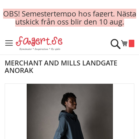
OBS! Semestertempo hos fagert. Nästa
utskick från oss blir den 10 aug.
Skip
to
Sök
Min k
Content
MERCHANT AND MILLS LANDGATE
ANORAK
Skip
to
the
end
of
the
images
gallery