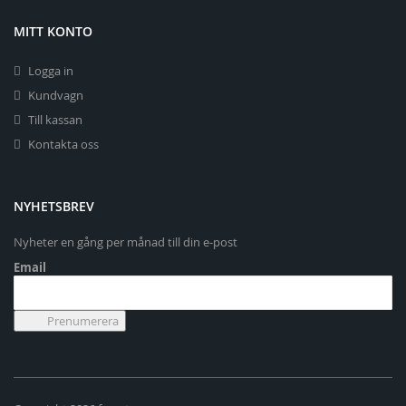
MITT KONTO
Logga in
Kundvagn
Till kassan
Kontakta oss
NYHETSBREV
Nyheter en gång per månad till din e-post
Email