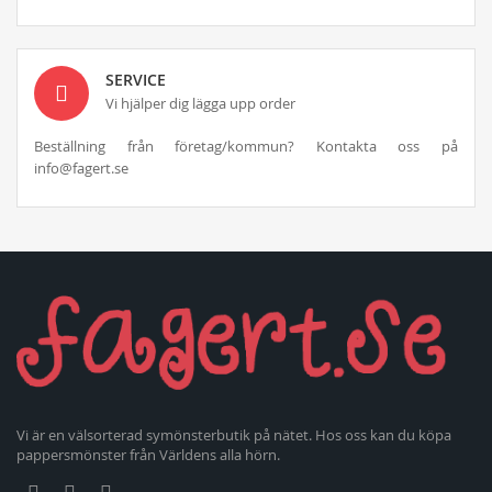
SERVICE
Vi hjälper dig lägga upp order
Beställning från företag/kommun? Kontakta oss på
info@fagert.se
Vi är en välsorterad symönsterbutik på nätet. Hos oss kan du köpa
pappersmönster från Världens alla hörn.