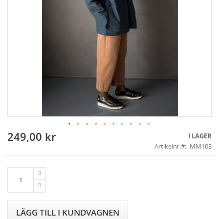
249,00 kr
Skip
I LAGER
to
Artikelnr.
MM103
the
beginning
of
the
images
gallery
LÄGG TILL I KUNDVAGNEN