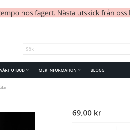
mpo hos fagert. Nästa utskick från oss 
Sök
VÅRT UTBUD
MER INFORMATION
BLOGG
ålar
R
69,00 kr