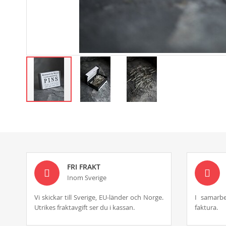
Skip
to
the
beginning
of
the
images
FRI FRAKT
gallery
Inom Sverige
Vi skickar till Sverige, EU-länder och Norge.
I samarbe
Utrikes fraktavgift ser du i kassan.
faktura.