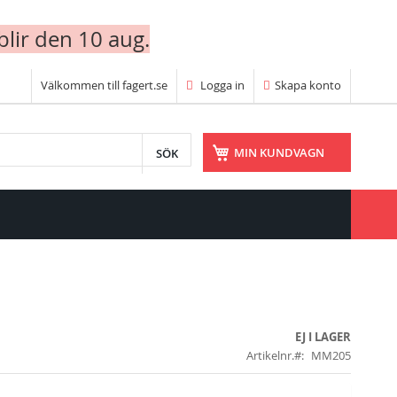
blir den 10 aug.
Välkommen till fagert.se
Logga in
Skapa konto
SÖK
MIN KUNDVAGN
EJ I LAGER
Artikelnr.
MM205