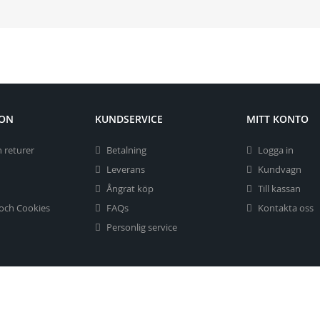
ION
KUNDSERVICE
MITT KONTO
 returer
Betalning
Logga in
Leverans
Kundvagn
Ångrat köp
Till kassan
 och Cookies
FAQs
Kontakta oss
Personlig service