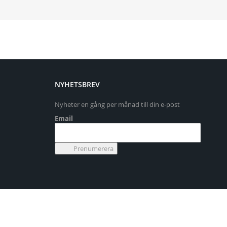
NYHETSBREV
Nyheter en gång per månad till din e-post
Email