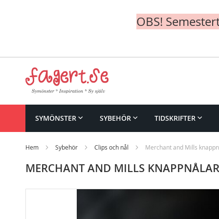
OBS! Semesterte
Skip
to
Content
SYMÖNSTER
SYBEHÖR
TIDSKRIFTER
Hem
Sybehör
Clips och nål
Merchant and Mills knappn
MERCHANT AND MILLS KNAPPNÅLA
Skip
to
the
end