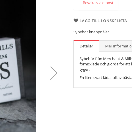
Bevaka via e-post
LÄGG TILL I ÖNSKELISTA
Sybehör knappnålar
Detaljer
Mer informati
Sybehör från Merchant & Mills
förnicklade och gjorda för att h
tyger.
En liten svart låda full av bä