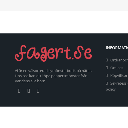
INFORMAT
Ordrar och
Om oss
Vi är en välsorterad symönsterbutik på nätet.
Köpvillkor
Hos oss kan du köpa pappersmönster från
Världens alla hörn.
Sekretess
policy
Copyright 2026 fagert.se