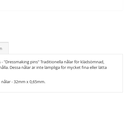
on
 - "Dressmaking pins" Traditionella nålar för klädsömnad,
ålla. Dessa nålar är inte lämpliga för mycket fina eller lätta
sta nålar - 32mm x 0,65mm.