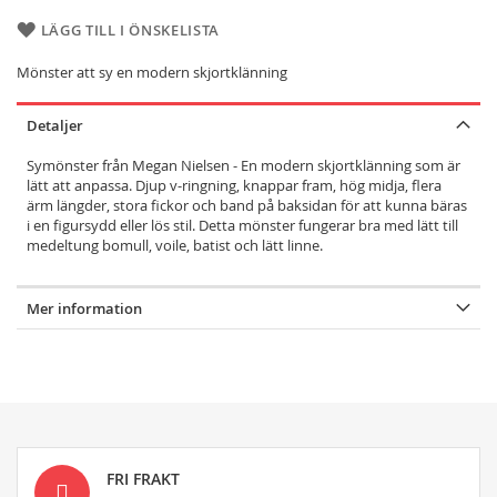
LÄGG TILL I ÖNSKELISTA
Mönster att sy en modern skjortklänning
Detaljer
Symönster från Megan Nielsen - En modern skjortklänning som är
lätt att anpassa. Djup v-ringning, knappar fram, hög midja, flera
ärm längder, stora fickor och band på baksidan för att kunna bäras
i en figursydd eller lös stil. Detta mönster fungerar bra med lätt till
medeltung bomull, voile, batist och lätt linne.
Mer information
FRI FRAKT