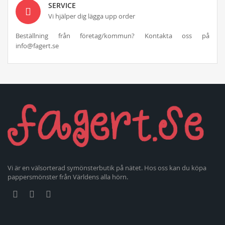
SERVICE
Vi hjälper dig lägga upp order
Beställning från företag/kommun? Kontakta oss på
info@fagert.se
Vi är en välsorterad symönsterbutik på nätet. Hos oss kan du köpa
pappersmönster från Världens alla hörn.