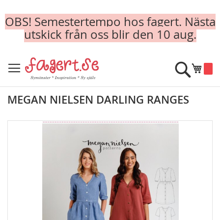
OBS! Semestertempo hos fagert. Nästa
utskick från oss blir den 10 aug.
Skip
to
Sök
Min k
Content
MEGAN NIELSEN DARLING RANGES
Skip
to
the
end
of
the
images
gallery