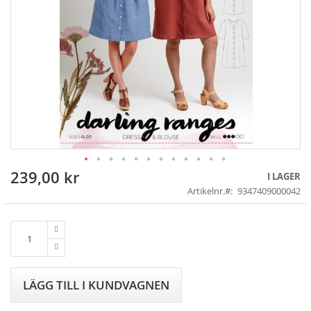
239,00 kr
Skip
I LAGER
to
Artikelnr.
9347409000042
the
beginning
of
the
images
gallery
LÄGG TILL I KUNDVAGNEN