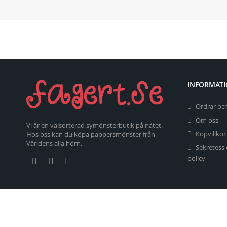
INFORMAT
Ordrar och
Om oss
Vi är en välsorterad symönsterbutik på nätet.
Köpvillkor
Hos oss kan du köpa pappersmönster från
Världens alla hörn.
Sekretess
policy
Copyright 2026 fagert.se