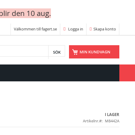
blir den 10 aug.
Välkommen till fagert.se
Logga in
Skapa konto
SÖK
MIN KUNDVAGN
I LAGER
Artikelnr.
M8442A