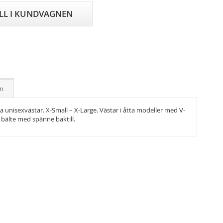
ILL I KUNDVAGNEN
on
 unisexvästar. X-Small – X-Large. Västar i åtta modeller med V-
h bälte med spänne baktill.