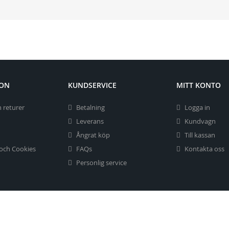
ION
KUNDSERVICE
MITT KONTO
 returer
Betalning
Logga in
Leverans
Kundvagn
Ångrat köp
Till kassan
 och Cookies
FAQs
Kontakta oss
Personlig service