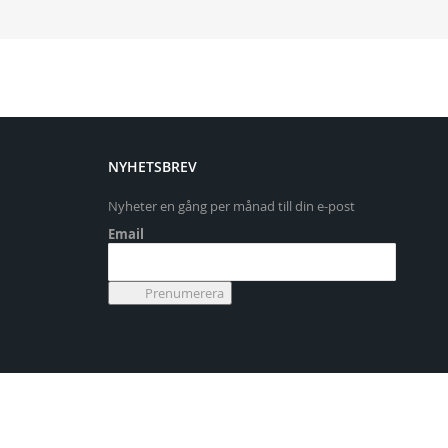
NYHETSBREV
Nyheter en gång per månad till din e-post
Email