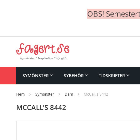
OBS! Semesterte
Skip
to
Content
SYMÖNSTER
SYBEHÖR
TIDSKRIFTER
Hem
Symönster
Dam
McCall's 8442
MCCALL'S 8442
Skip
to
the
end