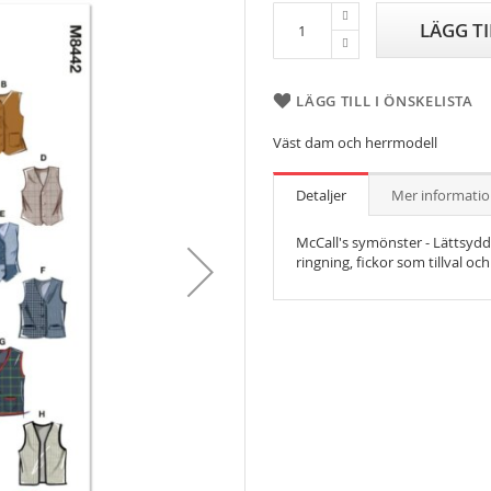
LÄGG T
LÄGG TILL I ÖNSKELISTA
Väst dam och herrmodell
Detaljer
Mer informati
McCall's symönster - Lättsydda
ringning, fickor som tillval oc