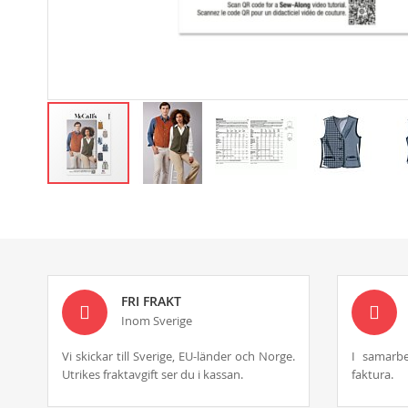
Skip
to
the
beginning
of
the
images
FRI FRAKT
gallery
Inom Sverige
Vi skickar till Sverige, EU-länder och Norge.
I samarbe
Utrikes fraktavgift ser du i kassan.
faktura.