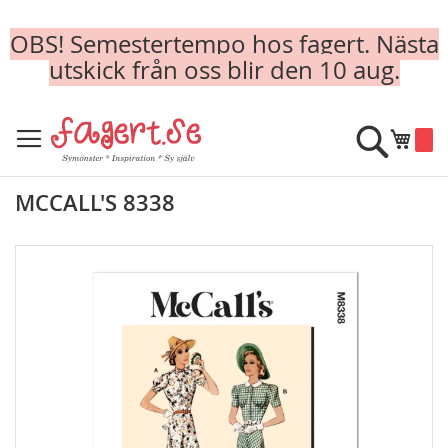
OBS! Semestertempo hos fagert. Nästa
utskick från oss blir den 10 aug.
Skip
to
Sök
Min k
Content
MCCALL'S 8338
Skip
to
the
end
of
the
images
gallery