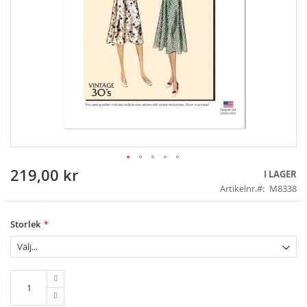
219,00 kr
Skip
I LAGER
to
Artikelnr.
M8338
the
beginning
of
Storlek
the
images
gallery