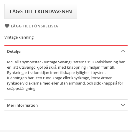
LÄGG TILL I KUNDVAGNEN
LÄGG TILL I ÖNSKELISTA
Vintage klänning
Detaljer
McCall's symönster - Vintage Sewing Patterns 1930-talsklänning har
en lätt utsvängd kjol på skrå, med knäppning i midjan framtill.
Rynkningar i sidomidjan framtill skapar fyllighet i bysten.
Klänningen har liten rund krage eller knytkrage, korta ärmar
rynkade vid axlarna med eller utan ärmband, och sidoknappslå för
snäppstängning.
Mer information