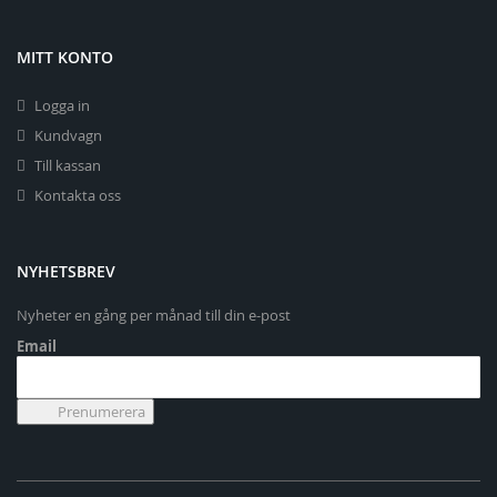
MITT KONTO
Logga in
Kundvagn
Till kassan
Kontakta oss
NYHETSBREV
Nyheter en gång per månad till din e-post
Email