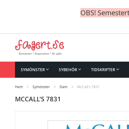
OBS! Semesterte
Skip
to
Content
SYMÖNSTER
SYBEHÖR
TIDSKRIFTER
Hem
Symönster
Dam
McCall's 7831
MCCALL'S 7831
Skip
to
the
end