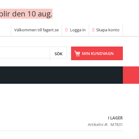
blir den 10 aug.
Välkommen till fagert.se
Logga in
Skapa konto
SÖK
MIN KUNDVAGN
I LAGER
Artikelnr.
M7831