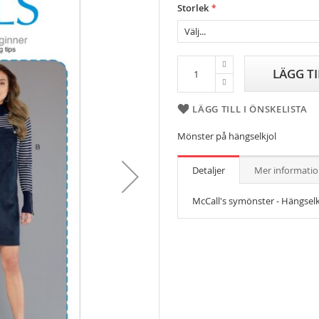
Storlek
LÄGG T
LÄGG TILL I ÖNSKELISTA
Mönster på hängselkjol
Detaljer
Mer informati
McCall's symönster - Hängselk