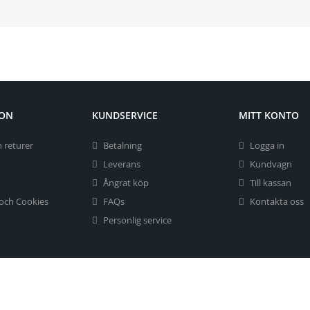
ION
KUNDSERVICE
MITT KONTO
 returer
Betalning
Logga in
Leverans
Kundvagn
Ångrat köp
Till kassan
 och Cookies
FAQs
Kontakta oss
Personlig service