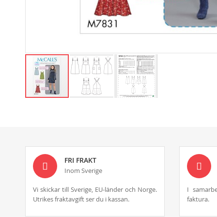
Skip
to
the
beginning
of
the
images
FRI FRAKT
gallery
Inom Sverige
Vi skickar till Sverige, EU-länder och Norge.
I samarbe
Utrikes fraktavgift ser du i kassan.
faktura.