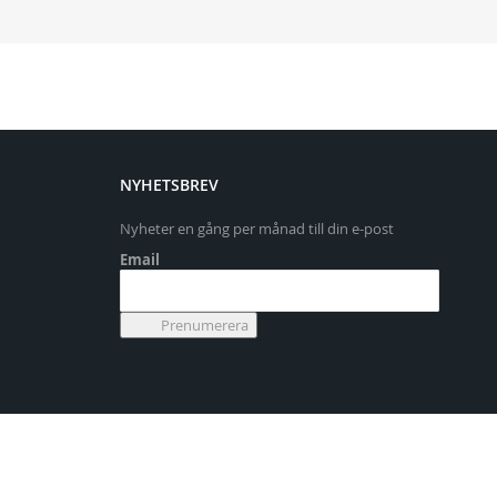
NYHETSBREV
Nyheter en gång per månad till din e-post
Email