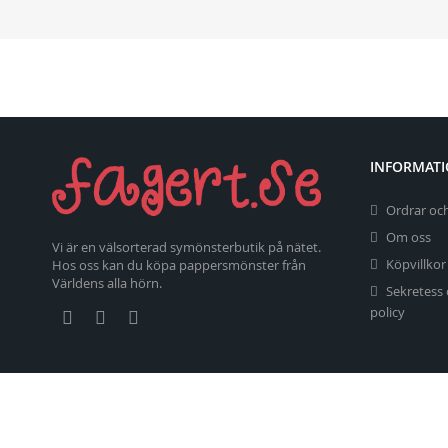
INFORMAT
Ordrar och
Om oss
Vi är en välsorterad symönsterbutik på nätet.
Köpvillkor
Hos oss kan du köpa pappersmönster från
Världens alla hörn.
Sekretess
policy
Copyright 2026 fagert.se