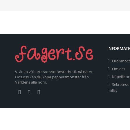
INFORMAT
Ordrar och
Om oss
Vi är en välsorterad symönsterbutik på nätet.
Köpvillkor
Hos oss kan du köpa pappersmönster från
Världens alla hörn.
Sekretess
policy
Copyright 2026 fagert.se