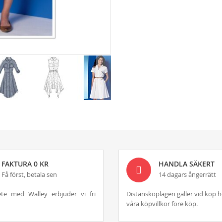
FAKTURA 0 KR
HANDLA SÄKERT
Få först, betala sen
14 dagars ångerrätt
te med Walley erbjuder vi fri
Distansköplagen gäller vid köp h
våra köpvillkor före köp.