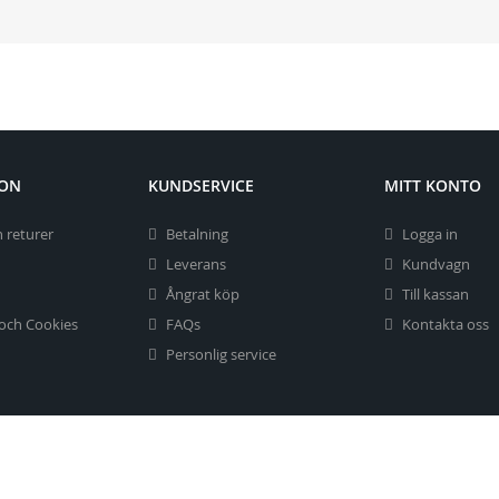
ION
KUNDSERVICE
MITT KONTO
 returer
Betalning
Logga in
Leverans
Kundvagn
Ångrat köp
Till kassan
 och Cookies
FAQs
Kontakta oss
Personlig service