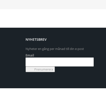
NYHETSBREV
Nyheter en gång per månad till din e-post
Email