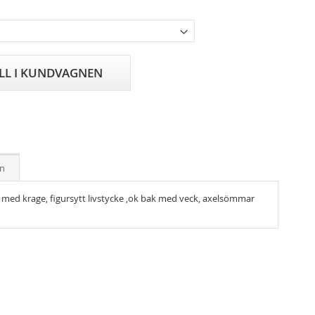
ILL I KUNDVAGNEN
on
 med krage, figursytt livstycke ,ok bak med veck, axelsömmar