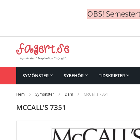
OBS! Semesterte
Skip
to
Content
SYMÖNSTER
SYBEHÖR
TIDSKRIFTER
Hem
Symönster
Dam
McCall's 7351
MCCALL'S 7351
Skip
to
the
end