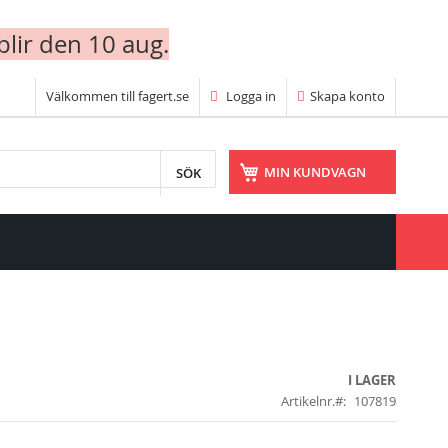
blir den 10 aug.
Välkommen till fagert.se
Logga in
Skapa konto
SÖK
MIN KUNDVAGN
I LAGER
Artikelnr.
107819