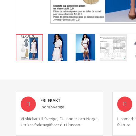
Skip
to
the
beginning
of
the
images
FRI FRAKT
gallery
Inom Sverige
Vi skickar till Sverige, EU-länder och Norge.
I samarbe
Utrikes fraktavgift ser du i kassan.
faktura.