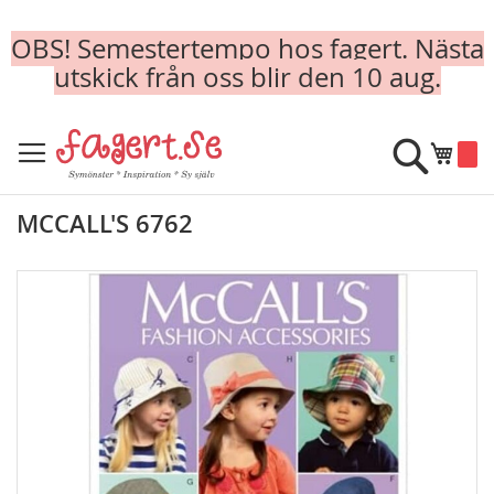
OBS! Semestertempo hos fagert. Nästa
utskick från oss blir den 10 aug.
Skip
to
Sök
Min k
Content
MCCALL'S 6762
Skip
to
the
end
of
the
images
gallery