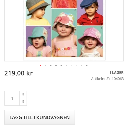
219,00 kr
Skip
I LAGER
to
Artikelnr.
104063
the
beginning
of
the
images
gallery
LÄGG TILL I KUNDVAGNEN