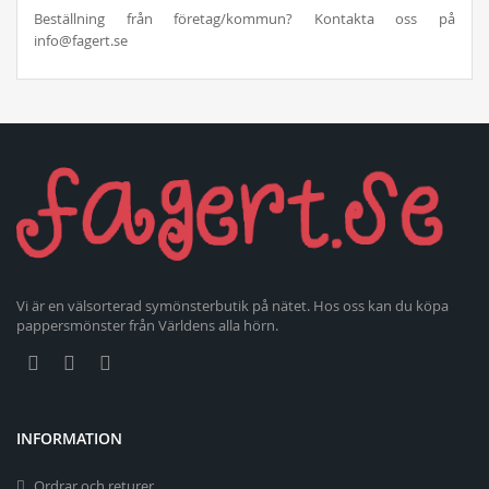
Beställning från företag/kommun? Kontakta oss på
info@fagert.se
Vi är en välsorterad symönsterbutik på nätet. Hos oss kan du köpa
pappersmönster från Världens alla hörn.
INFORMATION
Ordrar och returer