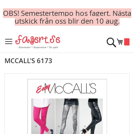
OBS! Semestertempo hos fagert. Nästa
utskick från oss blir den 10 aug.
Skip
to
Sök
Min k
Content
MCCALL'S 6173
Skip
to
the
end
of
the
images
gallery