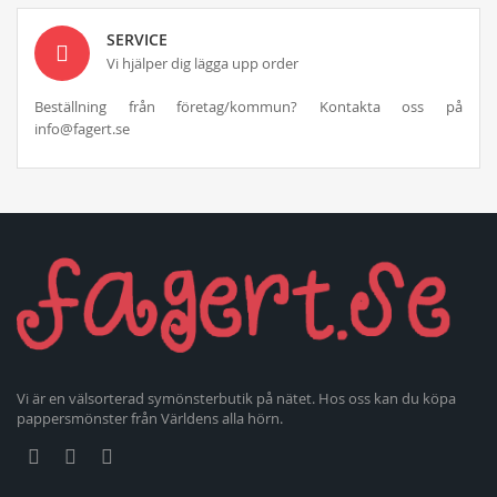
SERVICE
Vi hjälper dig lägga upp order
Beställning från företag/kommun? Kontakta oss på
info@fagert.se
Vi är en välsorterad symönsterbutik på nätet. Hos oss kan du köpa
pappersmönster från Världens alla hörn.