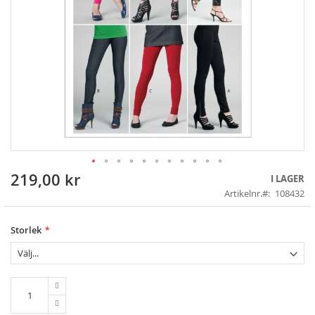
219,00 kr
Skip
I LAGER
to
Artikelnr.
108432
the
beginning
of
Storlek
the
images
gallery